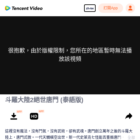
打開App
zh-tw
很抱歉，由於版權限制，您所在的地區暫時無法播
放該視頻
斗羅大陸2絕世唐門 (泰語版)
這裡沒有魔法，沒有鬥氣，沒有武術，卻有武魂。唐門創立萬年之後的斗羅大
陸上，唐門式微。一代天驕橫空出世，新一代史萊克七怪能否重振唐門，譜寫
全部