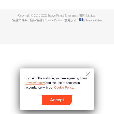
一曲絕世唐門之歌？ 百萬年魂獸，手握日月摘星辰的死靈聖法神，導致唐門衰
落的全新魂導器體系。一切的神奇都將一一展現。 唐門暗器能否重振雄風，唐
門能否重現輝煌？
Copyright © 2016-
2026
Image Future Investment (HK) Limited.
協議與條款
|
隱私協議
|
Cookie Policy
|
意見反饋
|
@
TencentVideo
By using the website, you are agreeing to our
Privacy Policy
and the use of cookies in
accordance with our
Cookie Policy.
Accept
打開App