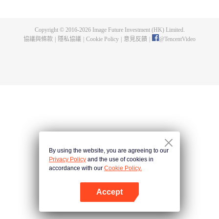
一曲絕世唐門之歌？ 百萬年魂獸，手握日月摘星辰的死靈聖法神，導致唐門衰
落的全新魂導器體系。一切的神奇都將一一展現。 唐門暗器能否重振雄風，唐
門能否重現輝煌？
Copyright © 2016-
2026
Image Future Investment (HK) Limited.
協議與條款
|
隱私協議
|
Cookie Policy
|
意見反饋
|
@
TencentVideo
By using the website, you are agreeing to our
Privacy Policy
and the use of cookies in
accordance with our
Cookie Policy.
Accept
打開App