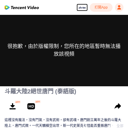
打開App
zh-tw
很抱歉，由於版權限制，您所在的地區暫時無法播
放該視頻
斗羅大陸2絕世唐門 (泰語版)
這裡沒有魔法，沒有鬥氣，沒有武術，卻有武魂。唐門創立萬年之後的斗羅大
陸上，唐門式微。一代天驕橫空出世，新一代史萊克七怪能否重振唐門，譜寫
全部