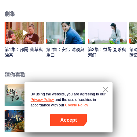
萬千風味。本季美食之旅，將從資江源頭邵陽啟程，穿越冷水江、新化、安
化、桃江、益陽，最終匯入壯麗的洞庭湖，直至抵達岳陽，全程長達650多公
劇集
里，沿途風光迤邐。鏡頭穿梭於高山峽谷之間，探尋隱匿在雲端的人家，一句
“恰飯冒，來恰咯”，不僅展現了湖南人的熱情與灑脫，更邀請八方來客共品這一
江百味的美食盛宴。《一江百味·資江篇》共十集，集集有驚喜。
VIP
VIP
VIP
VIP
第1集：邵陽-仙草與
第2集：安化-清淡與
第3集：益陽-湖珍與
第4
油茶
重口
河鮮
醃
猜你喜歡
By using the website, you are agreeing to our
早餐中國 第1季
Privacy Policy
and the use of cookies in
accordance with our
Cookie Policy.
Accept
宵夜江湖 第2季
打開App