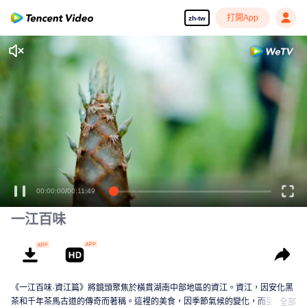
打開App
zh-tw
00:00:00
/
00:11:49
一江百味
《一江百味·資江篇》將鏡頭聚焦於橫貫湖南中部地區的資江。資江，因安化黑
茶和千年茶馬古道的傳奇而著稱。這裡的美食，因季節氣候的變化，而呈現出
全部