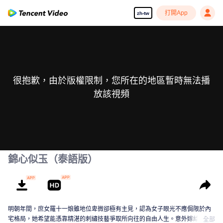
打開App
zh-tw
很抱歉，由於版權限制，您所在的地區暫時無法播
放該視頻
錦心似玉（泰語版）
明朝年間，庶女羅十一娘雖地位卑微卻極有主見，認為女子眼光不應侷限於內
宅格局，她希望能憑靠精湛的刺繡技藝爭取所向往的自由人生。意外嫁給永平
全部