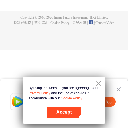
侯大將軍徐令宜後，她用樂觀積極的心態對待身邊的每一個人，依靠努力收穫
徐家上下的信任，重新執掌中饋。徐令宜被十一孃的種種美好品性而吸引，繼
而為之動心。兩人幾經周折情愫暗生，先婚後愛相知相許。在丈夫的支持下，
Copyright © 2016-
2026
Image Future Investment (HK) Limited.
十一娘開繡坊仙綾閣，努力傳承刺繡技藝。而永平侯徐令宜，為維護家國安
協議與條款
|
隱私協議
|
Cookie Policy
|
意見反饋
|
@
TencentVideo
寧，改善民生，力挺開放海禁，經歷重重困難。在徐家面臨抄家滅族的滔天巨
禍之時，夫妻齊心合力化解危局，成功護徐氏一族周全，最終促成開放海禁，
至此海上貿易繁榮昌盛，沿海百姓安居樂業。夫妻二人情投意合，相信彼此，
堅持所愛，一起面對人生風雨，書寫了屬於他們的傳奇人生。
By using the website, you are agreeing to our
Privacy Policy
and the use of cookies in
accordance with our
Cookie Policy.
Tencent Video
打開App
觀看更多內容
Accept
如果失敗，請
點擊此處
重試
打開App