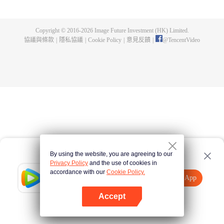
侯大將軍徐令宜後，她用樂觀積極的心態對待身邊的每一個人，依靠努力收穫
徐家上下的信任，重新執掌中饋。徐令宜被十一孃的種種美好品性而吸引，繼
而為之動心。兩人幾經周折情愫暗生，先婚後愛相知相許。在丈夫的支持下，
Copyright © 2016-
2026
Image Future Investment (HK) Limited.
十一娘開繡坊仙綾閣，努力傳承刺繡技藝。而永平侯徐令宜，為維護家國安
協議與條款
|
隱私協議
|
Cookie Policy
|
意見反饋
|
@
TencentVideo
寧，改善民生，力挺開放海禁，經歷重重困難。在徐家面臨抄家滅族的滔天巨
禍之時，夫妻齊心合力化解危局，成功護徐氏一族周全，最終促成開放海禁，
至此海上貿易繁榮昌盛，沿海百姓安居樂業。夫妻二人情投意合，相信彼此，
堅持所愛，一起面對人生風雨，書寫了屬於他們的傳奇人生。
By using the website, you are agreeing to our
Privacy Policy
and the use of cookies in
accordance with our
Cookie Policy.
Tencent Video
打開App
觀看更多內容
Accept
如果失敗，請
點擊此處
重試
打開App