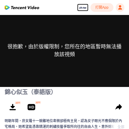
打開App
zh-tw
很抱歉，由於版權限制，您所在的地區暫時無法播
放該視頻
錦心似玉（泰語版）
明朝年間，庶女羅十一娘雖地位卑微卻極有主見，認為女子眼光不應侷限於內
宅格局，她希望能憑靠精湛的刺繡技藝爭取所向往的自由人生。意外嫁給永平
全部