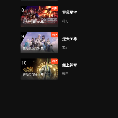
VIP
8
吞噬星空
科幻
更新到第235集
VIP
9
逆天至尊
玄幻
更新到第534集
VIP
10
無上神帝
戰鬥
更新到第611集