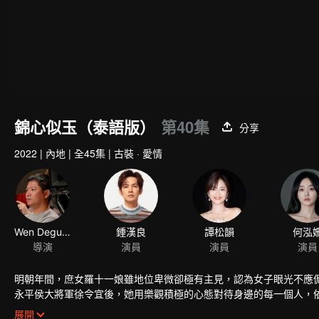
錦心似玉（泰語版）
第40集
分享
2022
|
內地
|
全45集
|
古裝 · 愛情
Wen Deguang
鍾漢良
譚松韻
何泓
導演
演員
演員
演員
明朝年間，庶女羅十一娘雖地位卑微卻極有主見，認為女子眼光不應
永平侯大將軍徐令宜後，她用樂觀積極的心態對待身邊的每一個人，
吸引，繼而為之動心。兩人幾經周折情愫暗生，先婚後愛相知相許。
展開