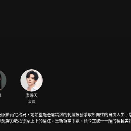
姍
唐曉天
演員
侷限於內宅格局，她希望能憑靠精湛的刺繡技藝爭取所向往的自由人生。
依靠努力收穫徐家上下的信任，重新執掌中饋。徐令宜被十一孃的種種美
在丈夫的支持下，十一娘開繡坊仙綾閣，努力傳承刺繡技藝。而永平侯徐