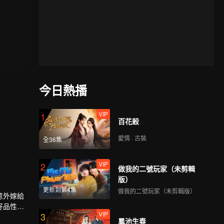
今日熱播
VIP
1
百花殺
愛情 · 古裝
全36集
VIP
2
做我的二號玩家（未剪輯
版）
更新到第4集
做我的二號玩家（未剪輯版）
意外嫁給
好品性而
VIP
3
令宜，為
鳳池生春