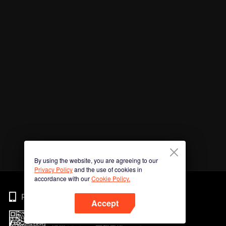
By using the website, you are agreeing to our
Privacy Policy
and the use of cookies in
accordance with our
Cookie Policy.
Phone
Accept