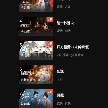
全，最終
的傳奇人
愛情 · 古裝
全21集
VIP
4
這一秒過火
愛情 · 劇情
全33集
VIP
5
四方極愛2 (未剪輯版）
四方極愛2 (未剪輯版）
全25集
VIP
6
仙逆
玄幻
更新到第152集
VIP
7
莫離
愛情 · 古裝
全40集