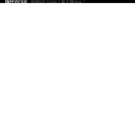
掃描QR Code下載手機App！
幫助與回饋
關
意見反饋
加
聯
電郵
ted.