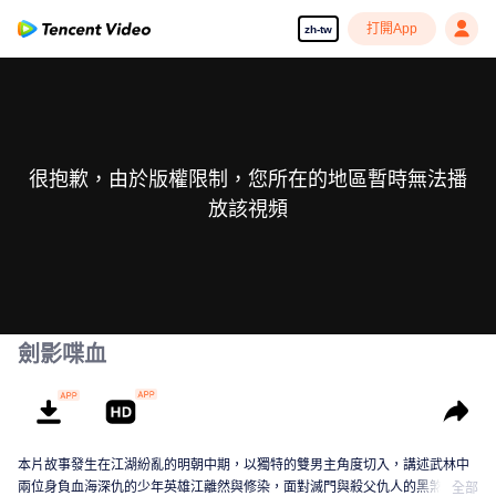
打開App
zh-tw
很抱歉，由於版權限制，您所在的地區暫時無法播
放該視頻
劍影喋血
本片故事發生在江湖紛亂的明朝中期，以獨特的雙男主角度切入，講述武林中
兩位身負血海深仇的少年英雄江離然與修染，面對滅門與殺父仇人的黑煞，由
全部