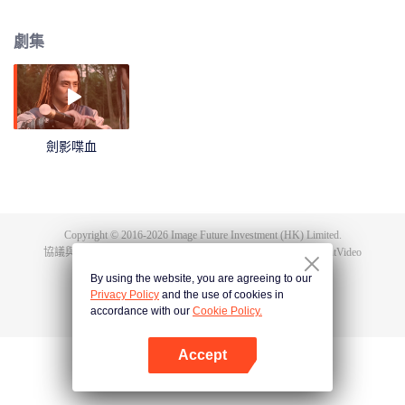
針鋒相對到一致反抗，最終拯救天下蒼生的故事。
劇集
劍影喋血
Copyright © 2016-
2026
Image Future Investment (HK) Limited.
協議與條款
|
隱私協議
|
Cookie Policy
|
意見反饋
|
@
TencentVideo
By using the website, you are agreeing to our
Privacy Policy
and the use of cookies in
accordance with our
Cookie Policy.
Accept
打開App