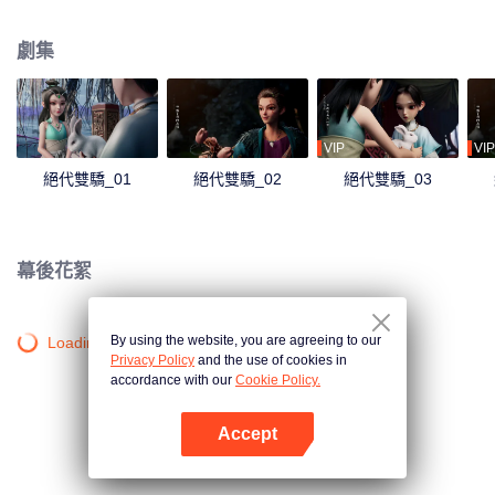
被劃破臉頰帶到惡人谷，另一位則被收入武林禁地移花宮。 多年後，刀疤少年
江小魚被惡人谷內五大惡人養大，立志成為“天下第一惡人”；而翩翩公子花無
劇集
缺，則秉持師父邀月“斷情絕欲，除惡衛道”的理念下山除惡。 命運的齒輪開始
轉動，兩兄弟迥然不同卻又無法割裂的江湖人生就此展開......
VIP
VIP
絕代雙驕_01
絕代雙驕_02
絕代雙驕_03
幕後花絮
By using the website, you are agreeing to our
Loading…
Privacy Policy
and the use of cookies in
accordance with our
Cookie Policy.
Accept
打開App