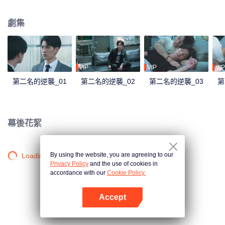
證收購方不會輕易調動人事，也難保真能不裁一人，尤其聽說對方派來負責整
合的經理是傳說中“砍人不見血、殺人不手軟”的周家大刀王? 周書逸憤恨地瞪著
劇集
眼前一派輕鬆自在的高仕德，五年的時間，足夠讓兩個男孩成長為男人，也足
夠周書逸認清年少輕狂的感情？不服輸的他也決定，他若無心我便休，從此青
山只認白雲儔！沒想到五年之後狹路相逢，高仕德是自家收購的科技公司代
表。被某個沒良心混蛋惡意遺棄的萬年老二決定逆襲，他或許學業贏不了他，
但工作上，他會讓他知道什麼叫做收購方的驕傲！
VIP
VIP
VIP
第二名的逆襲_01
第二名的逆襲_02
第二名的逆襲_03
第
幕後花絮
By using the website, you are agreeing to our
Loading…
Privacy Policy
and the use of cookies in
accordance with our
Cookie Policy.
Accept
打開App