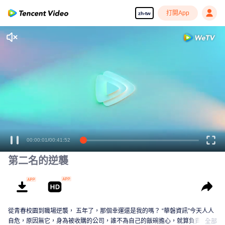
打開App
zh-tw
00:00:01
/
00:41:52
第二名的逆襲
從青春校園到職場逆襲， 五年了，那個幸運還是我的嗎？ “華磐資訊”今天人人
自危，原因無它，身為被收購的公司，誰不為自己的飯碗擔心，就算負責人保
全部