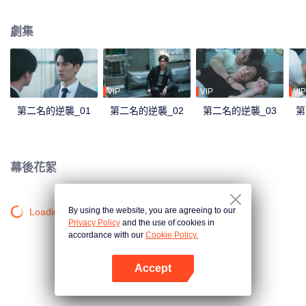
證收購方不會輕易調動人事，也難保真能不裁一人，尤其聽說對方派來負責整
合的經理是傳說中“砍人不見血、殺人不手軟”的周家大刀王? 周書逸憤恨地瞪著
劇集
眼前一派輕鬆自在的高仕德，五年的時間，足夠讓兩個男孩成長為男人，也足
夠周書逸認清年少輕狂的感情？不服輸的他也決定，他若無心我便休，從此青
山只認白雲儔！沒想到五年之後狹路相逢，高仕德是自家收購的科技公司代
表。被某個沒良心混蛋惡意遺棄的萬年老二決定逆襲，他或許學業贏不了他，
但工作上，他會讓他知道什麼叫做收購方的驕傲！
VIP
VIP
VIP
第二名的逆襲_01
第二名的逆襲_02
第二名的逆襲_03
第
幕後花絮
By using the website, you are agreeing to our
Loading…
Privacy Policy
and the use of cookies in
accordance with our
Cookie Policy.
Accept
打開App