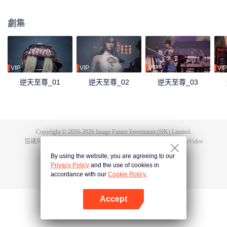
下眾多，為神界最強之人，精通天下萬術。彼時的鴻蒙至尊雖實力強大但待人
和善，仁慈寬厚，對朋友充滿信任，以平等的態度看待人仙神三界。在域外宇
劇集
宙入侵時，鴻蒙至尊被混沌至尊和始源至尊設計聯手殺害，並詛咒其萬世輪
迴。鴻蒙至尊親人手下被殺，家園被奪，理念被改，就連最疼愛的徒兒靈霞天
尊也背叛了他。而且在他萬世輪迴中被世世滅門，直到最後一世轉生到了譚雲
身上。 譚雲是望月鎮小貴族譚家的少爺，但鴻蒙至尊轉生之人需要受到生死刺
激才能覺醒。在婚禮中，譚雲撞見未婚妻與司徒家少爺偷情並被毆打，在將死
VIP
VIP
VIP
VIP
之時終於覺醒了鴻蒙至尊的記憶。 原先廢柴的譚雲憑藉著鴻蒙神胎，逆天改
逆天至尊_01
逆天至尊_02
逆天至尊_03
命，擁有了神級的天賦，然後開始修煉前世的功法，快速提升修為。譚雲先是
報了家仇，再進皇甫聖宗。此後他憑藉著鴻蒙至尊的智慧和術法在皇甫聖宗平
步青雲，一路成為宗主，最終統一了天罰大陸。在此期間，他遇見了轉世的屬
下和妻子，找到了自己身為至尊時使用的神器，知曉了神界發生的大事，並且
也收穫了多位風姿卓絕的佳麗。
Copyright © 2016-
2026
Image Future Investment (HK) Limited.
協議與條款
|
隱私協議
|
Cookie Policy
|
意見反饋
|
@
TencentVideo
By using the website, you are agreeing to our
Privacy Policy
and the use of cookies in
accordance with our
Cookie Policy.
Accept
打開App