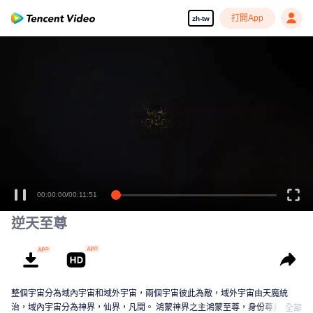
打開App
zh-tw
00:00:00
/
00:11:51
逆天至尊
整個宇宙分為域內宇宙和域外宇宙，兩個宇宙彼此為敵，域外宇宙由天魔統
治，域內宇宙分為神界，仙界，凡間。 鴻蒙神界之主鴻蒙至尊，身份尊貴，屬
全部