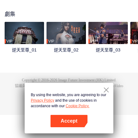
下眾多，為神界最強之人，精通天下萬術。彼時的鴻蒙至尊雖實力強大但待人
和善，仁慈寬厚，對朋友充滿信任，以平等的態度看待人仙神三界。在域外宇
劇集
宙入侵時，鴻蒙至尊被混沌至尊和始源至尊設計聯手殺害，並詛咒其萬世輪
迴。鴻蒙至尊親人手下被殺，家園被奪，理念被改，就連最疼愛的徒兒靈霞天
尊也背叛了他。而且在他萬世輪迴中被世世滅門，直到最後一世轉生到了譚雲
身上。 譚雲是望月鎮小貴族譚家的少爺，但鴻蒙至尊轉生之人需要受到生死刺
激才能覺醒。在婚禮中，譚雲撞見未婚妻與司徒家少爺偷情並被毆打，在將死
VIP
VIP
VIP
VIP
之時終於覺醒了鴻蒙至尊的記憶。 原先廢柴的譚雲憑藉著鴻蒙神胎，逆天改
逆天至尊_01
逆天至尊_02
逆天至尊_03
命，擁有了神級的天賦，然後開始修煉前世的功法，快速提升修為。譚雲先是
報了家仇，再進皇甫聖宗。此後他憑藉著鴻蒙至尊的智慧和術法在皇甫聖宗平
步青雲，一路成為宗主，最終統一了天罰大陸。在此期間，他遇見了轉世的屬
下和妻子，找到了自己身為至尊時使用的神器，知曉了神界發生的大事，並且
也收穫了多位風姿卓絕的佳麗。
Copyright © 2016-
2026
Image Future Investment (HK) Limited.
協議與條款
|
隱私協議
|
Cookie Policy
|
意見反饋
|
@
TencentVideo
By using the website, you are agreeing to our
Privacy Policy
and the use of cookies in
accordance with our
Cookie Policy.
Accept
打開App