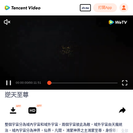
打開App
zh-tw
00:00:00
/
00:11:51
逆天至尊
整個宇宙分為域內宇宙和域外宇宙，兩個宇宙彼此為敵，域外宇宙由天魔統
治，域內宇宙分為神界，仙界，凡間。 鴻蒙神界之主鴻蒙至尊，身份尊貴，屬
全部