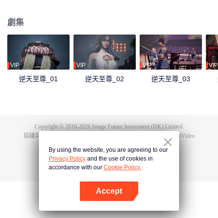
下眾多，為神界最強之人，精通天下萬術。彼時的鴻蒙至尊雖實力強大但待人
和善，仁慈寬厚，對朋友充滿信任，以平等的態度看待人仙神三界。在域外宇
劇集
宙入侵時，鴻蒙至尊被混沌至尊和始源至尊設計聯手殺害，並詛咒其萬世輪
迴。鴻蒙至尊親人手下被殺，家園被奪，理念被改，就連最疼愛的徒兒靈霞天
尊也背叛了他。而且在他萬世輪迴中被世世滅門，直到最後一世轉生到了譚雲
身上。 譚雲是望月鎮小貴族譚家的少爺，但鴻蒙至尊轉生之人需要受到生死刺
激才能覺醒。在婚禮中，譚雲撞見未婚妻與司徒家少爺偷情並被毆打，在將死
VIP
VIP
VIP
VIP
之時終於覺醒了鴻蒙至尊的記憶。 原先廢柴的譚雲憑藉著鴻蒙神胎，逆天改
逆天至尊_01
逆天至尊_02
逆天至尊_03
命，擁有了神級的天賦，然後開始修煉前世的功法，快速提升修為。譚雲先是
報了家仇，再進皇甫聖宗。此後他憑藉著鴻蒙至尊的智慧和術法在皇甫聖宗平
步青雲，一路成為宗主，最終統一了天罰大陸。在此期間，他遇見了轉世的屬
下和妻子，找到了自己身為至尊時使用的神器，知曉了神界發生的大事，並且
也收穫了多位風姿卓絕的佳麗。
Copyright © 2016-
2026
Image Future Investment (HK) Limited.
協議與條款
|
隱私協議
|
Cookie Policy
|
意見反饋
|
@
TencentVideo
By using the website, you are agreeing to our
Privacy Policy
and the use of cookies in
accordance with our
Cookie Policy.
Accept
打開App