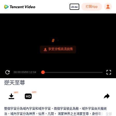
打開App
zh-tw
享受流暢高清劇集
00:00:00
/
00:12:04
逆天至尊
整個宇宙分為域內宇宙和域外宇宙，兩個宇宙彼此為敵，域外宇宙由天魔統
治，域內宇宙分為神界，仙界，凡間。 鴻蒙神界之主鴻蒙至尊，身份尊貴，屬
全部