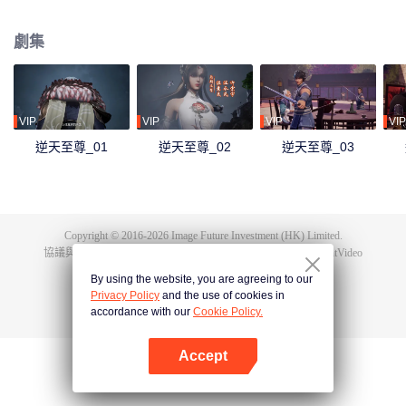
下眾多，為神界最強之人，精通天下萬術。彼時的鴻蒙至尊雖實力強大但待人
和善，仁慈寬厚，對朋友充滿信任，以平等的態度看待人仙神三界。在域外宇
劇集
宙入侵時，鴻蒙至尊被混沌至尊和始源至尊設計聯手殺害，並詛咒其萬世輪
迴。鴻蒙至尊親人手下被殺，家園被奪，理念被改，就連最疼愛的徒兒靈霞天
尊也背叛了他。而且在他萬世輪迴中被世世滅門，直到最後一世轉生到了譚雲
身上。 譚雲是望月鎮小貴族譚家的少爺，但鴻蒙至尊轉生之人需要受到生死刺
激才能覺醒。在婚禮中，譚雲撞見未婚妻與司徒家少爺偷情並被毆打，在將死
VIP
VIP
VIP
VIP
之時終於覺醒了鴻蒙至尊的記憶。 原先廢柴的譚雲憑藉著鴻蒙神胎，逆天改
逆天至尊_01
逆天至尊_02
逆天至尊_03
命，擁有了神級的天賦，然後開始修煉前世的功法，快速提升修為。譚雲先是
報了家仇，再進皇甫聖宗。此後他憑藉著鴻蒙至尊的智慧和術法在皇甫聖宗平
步青雲，一路成為宗主，最終統一了天罰大陸。在此期間，他遇見了轉世的屬
下和妻子，找到了自己身為至尊時使用的神器，知曉了神界發生的大事，並且
也收穫了多位風姿卓絕的佳麗。
Copyright © 2016-
2026
Image Future Investment (HK) Limited.
協議與條款
|
隱私協議
|
Cookie Policy
|
意見反饋
|
@
TencentVideo
By using the website, you are agreeing to our
Privacy Policy
and the use of cookies in
accordance with our
Cookie Policy.
Accept
打開App