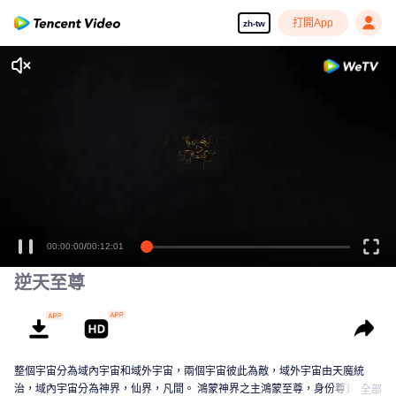
打開App
zh-tw
享受流暢高清劇集
00:00:00
/
00:12:01
逆天至尊
整個宇宙分為域內宇宙和域外宇宙，兩個宇宙彼此為敵，域外宇宙由天魔統
治，域內宇宙分為神界，仙界，凡間。 鴻蒙神界之主鴻蒙至尊，身份尊貴，屬
全部