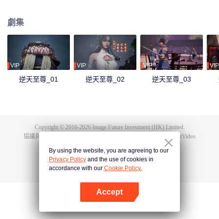
下眾多，為神界最強之人，精通天下萬術。彼時的鴻蒙至尊雖實力強大但待人
和善，仁慈寬厚，對朋友充滿信任，以平等的態度看待人仙神三界。在域外宇
劇集
宙入侵時，鴻蒙至尊被混沌至尊和始源至尊設計聯手殺害，並詛咒其萬世輪
迴。鴻蒙至尊親人手下被殺，家園被奪，理念被改，就連最疼愛的徒兒靈霞天
尊也背叛了他。而且在他萬世輪迴中被世世滅門，直到最後一世轉生到了譚雲
身上。 譚雲是望月鎮小貴族譚家的少爺，但鴻蒙至尊轉生之人需要受到生死刺
激才能覺醒。在婚禮中，譚雲撞見未婚妻與司徒家少爺偷情並被毆打，在將死
VIP
VIP
VIP
VIP
之時終於覺醒了鴻蒙至尊的記憶。 原先廢柴的譚雲憑藉著鴻蒙神胎，逆天改
逆天至尊_01
逆天至尊_02
逆天至尊_03
命，擁有了神級的天賦，然後開始修煉前世的功法，快速提升修為。譚雲先是
報了家仇，再進皇甫聖宗。此後他憑藉著鴻蒙至尊的智慧和術法在皇甫聖宗平
步青雲，一路成為宗主，最終統一了天罰大陸。在此期間，他遇見了轉世的屬
下和妻子，找到了自己身為至尊時使用的神器，知曉了神界發生的大事，並且
也收穫了多位風姿卓絕的佳麗。
Copyright © 2016-
2026
Image Future Investment (HK) Limited.
協議與條款
|
隱私協議
|
Cookie Policy
|
意見反饋
|
@
TencentVideo
By using the website, you are agreeing to our
Privacy Policy
and the use of cookies in
accordance with our
Cookie Policy.
Accept
打開App