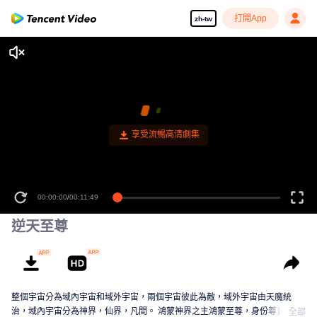
打開App
zh-tw
00:00:00
/
00:11:49
逆天至尊
整個宇宙分為域內宇宙和域外宇宙，兩個宇宙彼此為敵，域外宇宙由天魔統
治，域內宇宙分為神界，仙界，凡間。 鴻蒙神界之主鴻蒙至尊，身份尊貴，屬
全部