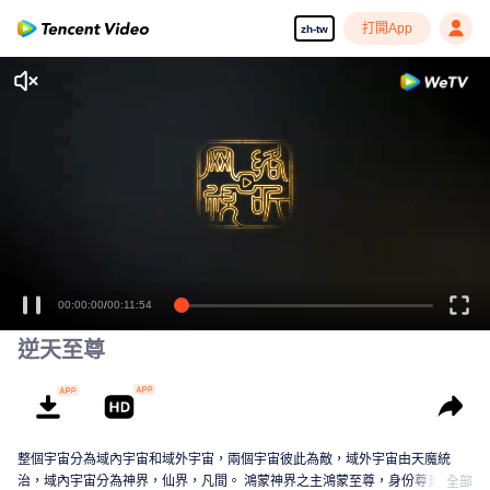
打開App
zh-tw
00:00:00
/
00:11:54
逆天至尊
整個宇宙分為域內宇宙和域外宇宙，兩個宇宙彼此為敵，域外宇宙由天魔統
治，域內宇宙分為神界，仙界，凡間。 鴻蒙神界之主鴻蒙至尊，身份尊貴，屬
全部