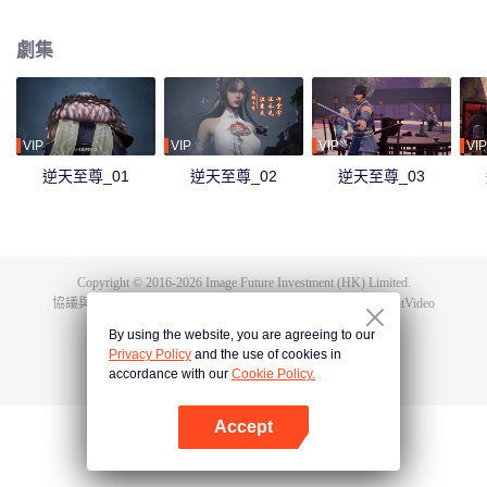
下眾多，為神界最強之人，精通天下萬術。彼時的鴻蒙至尊雖實力強大但待人
和善，仁慈寬厚，對朋友充滿信任，以平等的態度看待人仙神三界。在域外宇
劇集
宙入侵時，鴻蒙至尊被混沌至尊和始源至尊設計聯手殺害，並詛咒其萬世輪
迴。鴻蒙至尊親人手下被殺，家園被奪，理念被改，就連最疼愛的徒兒靈霞天
尊也背叛了他。而且在他萬世輪迴中被世世滅門，直到最後一世轉生到了譚雲
身上。 譚雲是望月鎮小貴族譚家的少爺，但鴻蒙至尊轉生之人需要受到生死刺
激才能覺醒。在婚禮中，譚雲撞見未婚妻與司徒家少爺偷情並被毆打，在將死
VIP
VIP
VIP
VIP
之時終於覺醒了鴻蒙至尊的記憶。 原先廢柴的譚雲憑藉著鴻蒙神胎，逆天改
逆天至尊_01
逆天至尊_02
逆天至尊_03
命，擁有了神級的天賦，然後開始修煉前世的功法，快速提升修為。譚雲先是
報了家仇，再進皇甫聖宗。此後他憑藉著鴻蒙至尊的智慧和術法在皇甫聖宗平
步青雲，一路成為宗主，最終統一了天罰大陸。在此期間，他遇見了轉世的屬
下和妻子，找到了自己身為至尊時使用的神器，知曉了神界發生的大事，並且
也收穫了多位風姿卓絕的佳麗。
Copyright © 2016-
2026
Image Future Investment (HK) Limited.
協議與條款
|
隱私協議
|
Cookie Policy
|
意見反饋
|
@
TencentVideo
By using the website, you are agreeing to our
Privacy Policy
and the use of cookies in
accordance with our
Cookie Policy.
Accept
打開App