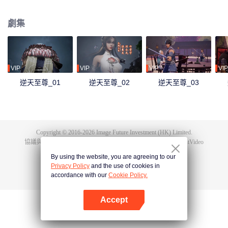
下眾多，為神界最強之人，精通天下萬術。彼時的鴻蒙至尊雖實力強大但待人
和善，仁慈寬厚，對朋友充滿信任，以平等的態度看待人仙神三界。在域外宇
劇集
宙入侵時，鴻蒙至尊被混沌至尊和始源至尊設計聯手殺害，並詛咒其萬世輪
迴。鴻蒙至尊親人手下被殺，家園被奪，理念被改，就連最疼愛的徒兒靈霞天
尊也背叛了他。而且在他萬世輪迴中被世世滅門，直到最後一世轉生到了譚雲
身上。 譚雲是望月鎮小貴族譚家的少爺，但鴻蒙至尊轉生之人需要受到生死刺
激才能覺醒。在婚禮中，譚雲撞見未婚妻與司徒家少爺偷情並被毆打，在將死
VIP
VIP
VIP
VIP
之時終於覺醒了鴻蒙至尊的記憶。 原先廢柴的譚雲憑藉著鴻蒙神胎，逆天改
逆天至尊_01
逆天至尊_02
逆天至尊_03
命，擁有了神級的天賦，然後開始修煉前世的功法，快速提升修為。譚雲先是
報了家仇，再進皇甫聖宗。此後他憑藉著鴻蒙至尊的智慧和術法在皇甫聖宗平
步青雲，一路成為宗主，最終統一了天罰大陸。在此期間，他遇見了轉世的屬
下和妻子，找到了自己身為至尊時使用的神器，知曉了神界發生的大事，並且
也收穫了多位風姿卓絕的佳麗。
Copyright © 2016-
2026
Image Future Investment (HK) Limited.
協議與條款
|
隱私協議
|
Cookie Policy
|
意見反饋
|
@
TencentVideo
By using the website, you are agreeing to our
Privacy Policy
and the use of cookies in
accordance with our
Cookie Policy.
Accept
打開App