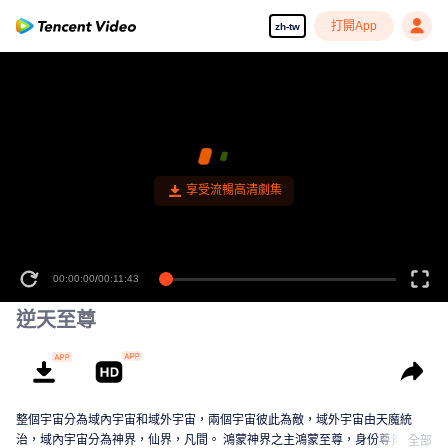
打開App
zh-tw
00:00:00
/
00:11:43
逆天至尊
整個宇宙分為域內宇宙和域外宇宙，兩個宇宙彼此為敵，域外宇宙由天魔統
治，域內宇宙分為神界，仙界，凡間。 鴻蒙神界之主鴻蒙至尊，身份尊貴，屬
全部