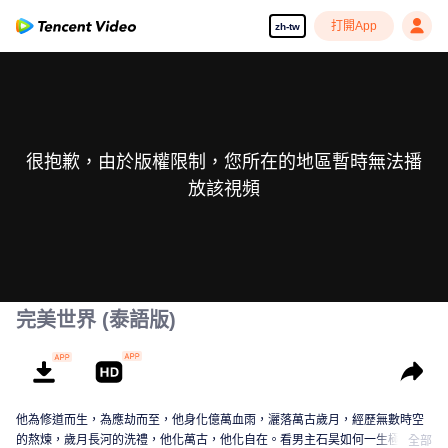
打開App
zh-tw
很抱歉，由於版權限制，您所在的地區暫時無法播
放該視頻
完美世界 (泰語版)
他為修道而生，為應劫而至，他身化億萬血雨，灑落萬古歲月，經歷無數時空
的熬煉，歲月長河的洗禮，他化萬古，他化自在。看男主石昊如何一生極致輝
全部