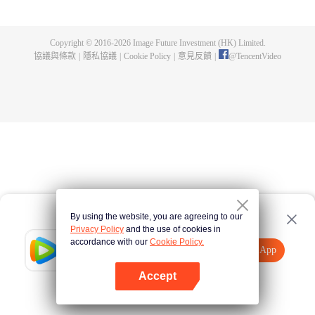
煌，造就無盡傳說。
Copyright © 2016-
2026
Image Future Investment (HK) Limited.
協議與條款
|
隱私協議
|
Cookie Policy
|
意見反饋
|
@
TencentVideo
By using the website, you are agreeing to our
Privacy Policy
and the use of cookies in
accordance with our
Cookie Policy.
Tencent Video
打開App
觀看更多內容
Accept
如果失敗，請
點擊此處
重試
打開App