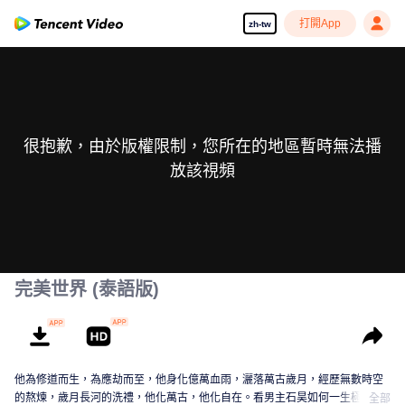
打開App
zh-tw
很抱歉，由於版權限制，您所在的地區暫時無法播
放該視頻
完美世界 (泰語版)
他為修道而生，為應劫而至，他身化億萬血雨，灑落萬古歲月，經歷無數時空
的熬煉，歲月長河的洗禮，他化萬古，他化自在。看男主石昊如何一生極致輝
全部