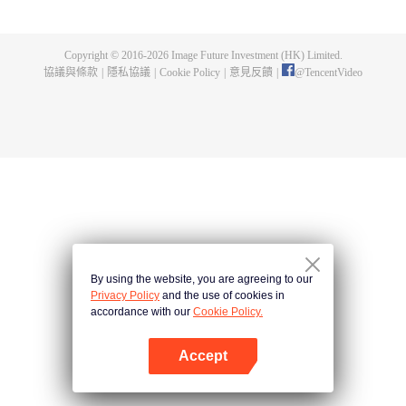
煌，造就無盡傳說。
Copyright © 2016-
2026
Image Future Investment (HK) Limited.
協議與條款
|
隱私協議
|
Cookie Policy
|
意見反饋
|
@
TencentVideo
By using the website, you are agreeing to our
Privacy Policy
and the use of cookies in
accordance with our
Cookie Policy.
Accept
打開App