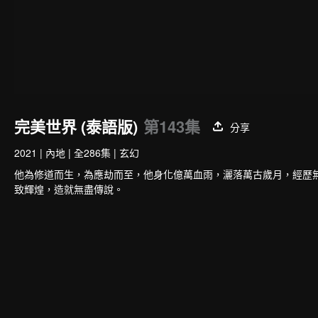
完美世界 (泰語版)
第143集
分享
2021
|
內地
|
全286集
|
玄幻
他為修道而生，為應劫而至，他身化億萬血雨，灑落萬古歲月，經歷
致輝煌，造就無盡傳說。