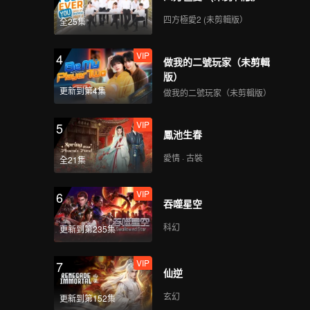
四方極愛2 (未剪輯版）
全25集
VIP
4
做我的二號玩家（未剪輯
版）
更新到第4集
做我的二號玩家（未剪輯版）
VIP
5
鳳池生春
愛情 · 古裝
全21集
VIP
6
吞噬星空
科幻
更新到第235集
VIP
7
仙逆
玄幻
更新到第152集