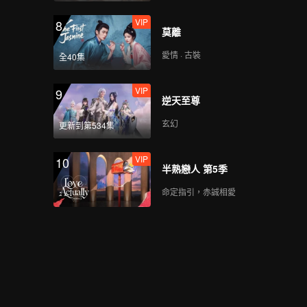
VIP
8
莫離
愛情 · 古裝
全40集
VIP
9
逆天至尊
玄幻
更新到第534集
VIP
10
半熟戀人 第5季
命定指引，赤誠相愛