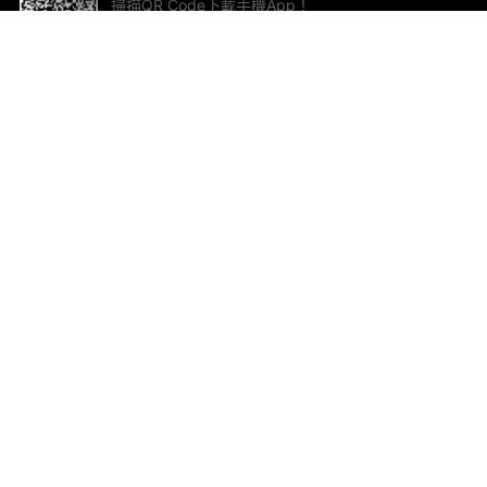
掃描QR Code下載手機App！
幫助與回饋
關
意見反饋
加
聯
電郵
ted.