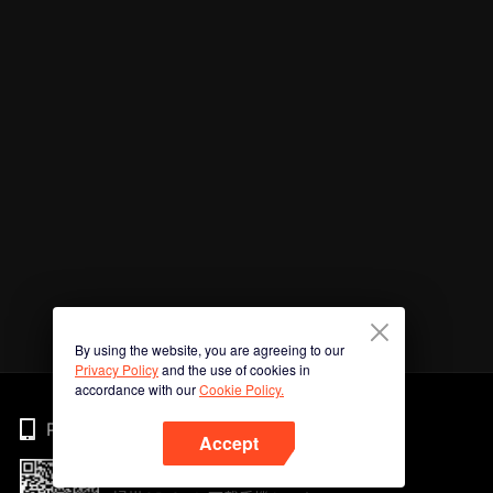
By using the website, you are agreeing to our
Privacy Policy
and the use of cookies in
accordance with our
Cookie Policy.
Phone
Accept