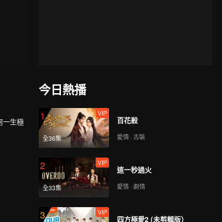
今日熱播
VIP
1
百花殺
何一生極
愛情 · 古裝
全36集
VIP
2
這一秒過火
愛情 · 劇情
全33集
VIP
3
四方極愛2 (未剪輯版）