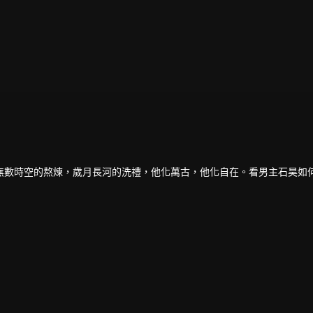
無數時空的熬煉，歲月長河的洗禮，他化萬古，他化自在。看男主石昊如