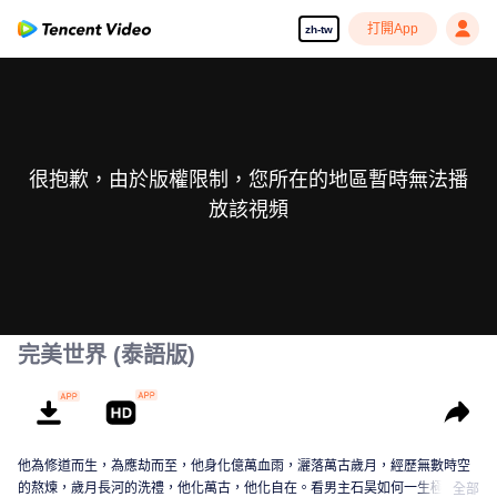
打開App
zh-tw
很抱歉，由於版權限制，您所在的地區暫時無法播
放該視頻
完美世界 (泰語版)
他為修道而生，為應劫而至，他身化億萬血雨，灑落萬古歲月，經歷無數時空
的熬煉，歲月長河的洗禮，他化萬古，他化自在。看男主石昊如何一生極致輝
全部