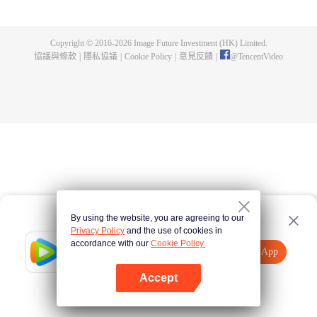
煌，造就無盡傳說。
Copyright © 2016-
2026
Image Future Investment (HK) Limited.
協議與條款
|
隱私協議
|
Cookie Policy
|
意見反饋
|
@
TencentVideo
By using the website, you are agreeing to our
Privacy Policy
and the use of cookies in
accordance with our
Cookie Policy.
Tencent Video
打開App
觀看更多內容
Accept
如果失敗，請
點擊此處
重試
打開App