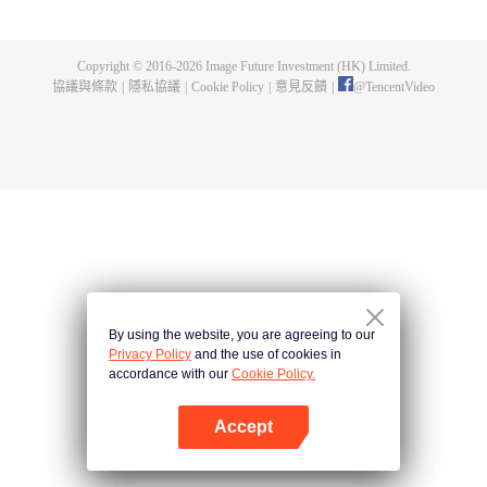
煌，造就無盡傳說。
Copyright © 2016-
2026
Image Future Investment (HK) Limited.
協議與條款
|
隱私協議
|
Cookie Policy
|
意見反饋
|
@
TencentVideo
By using the website, you are agreeing to our
Privacy Policy
and the use of cookies in
accordance with our
Cookie Policy.
Accept
打開App