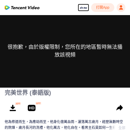
打開App
zh-tw
很抱歉，由於版權限制，您所在的地區暫時無法播
放該視頻
完美世界 (泰語版)
他為修道而生，為應劫而至，他身化億萬血雨，灑落萬古歲月，經歷無數時空
的熬煉，歲月長河的洗禮，他化萬古，他化自在。看男主石昊如何一生極致輝
全部