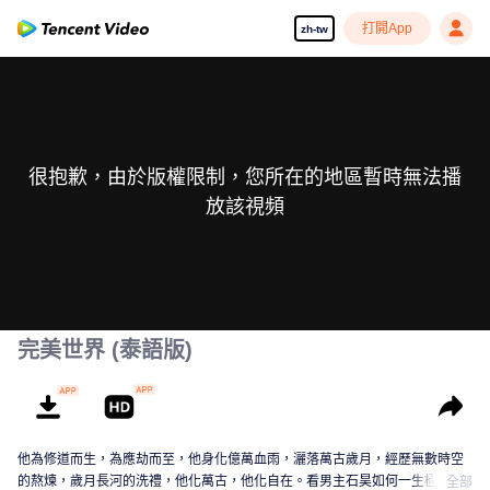
打開App
zh-tw
很抱歉，由於版權限制，您所在的地區暫時無法播
放該視頻
完美世界 (泰語版)
他為修道而生，為應劫而至，他身化億萬血雨，灑落萬古歲月，經歷無數時空
的熬煉，歲月長河的洗禮，他化萬古，他化自在。看男主石昊如何一生極致輝
全部