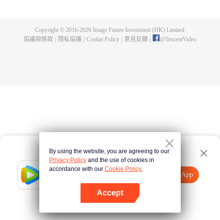
煌，造就無盡傳說。
Copyright © 2016-
2026
Image Future Investment (HK) Limited.
協議與條款
|
隱私協議
|
Cookie Policy
|
意見反饋
|
@
TencentVideo
By using the website, you are agreeing to our
Privacy Policy
and the use of cookies in
accordance with our
Cookie Policy.
Tencent Video
打開App
觀看更多內容
Accept
如果失敗，請
點擊此處
重試
打開App