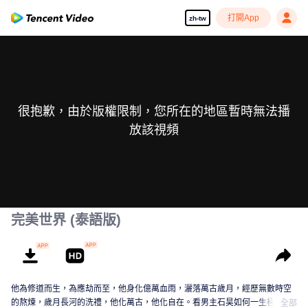
打開App
zh-tw
很抱歉，由於版權限制，您所在的地區暫時無法播
放該視頻
完美世界 (泰語版)
他為修道而生，為應劫而至，他身化億萬血雨，灑落萬古歲月，經歷無數時空
的熬煉，歲月長河的洗禮，他化萬古，他化自在。看男主石昊如何一生極致輝
全部