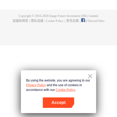
煌，造就無盡傳說。
Copyright © 2016-
2026
Image Future Investment (HK) Limited.
協議與條款
|
隱私協議
|
Cookie Policy
|
意見反饋
|
@
TencentVideo
By using the website, you are agreeing to our
Privacy Policy
and the use of cookies in
accordance with our
Cookie Policy.
Accept
打開App