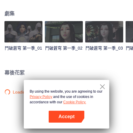
鬥者。然而在12歲那年，他卻“喪失”了修煉能力，只擁有三段鬥之氣。整整三
年時間，家族冷遇，旁人輕視，被未婚妻退婚……種種打擊接踵而至。 就在他
劇集
即將絕望的時候，一縷幽魂從他手上的戒指裏浮現，一扇全新的大門在面前開
啓！蕭炎重新成爲家族年輕一輩中的佼佼者，受到衆人的仰慕，他卻不滿足於
此。爲了一雪退婚帶來的恥辱，蕭炎來到了魔獸山脈，在藥老的幫助下，進一
步提升自己的修煉級別……
鬥破蒼穹 第一季_01
鬥破蒼穹 第一季_02
鬥破蒼穹 第一季_03
鬥破
幕後花絮
By using the website, you are agreeing to our
Loading…
Privacy Policy
and the use of cookies in
accordance with our
Cookie Policy.
Accept
打開App