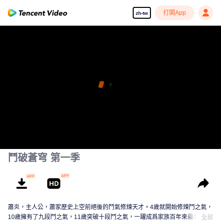
打開App
zh-tw
鬥破蒼穹 第一季
蕭炎，主人公，蕭家歷史上空前絕後的鬥氣修煉天才。4歲就開始修煉鬥之氣，
10歲擁有了九段鬥之氣，11歲突破十段鬥之氣，一躍成爲家族百年來最年輕的
全部