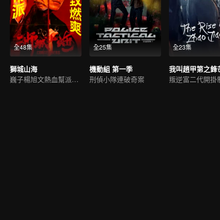
全48集
全25集
全23集
獅城山海
機動組 第一季
我叫趙甲第之鋒
巍子楊旭文熱血幫派傳奇
刑偵小隊連破奇案