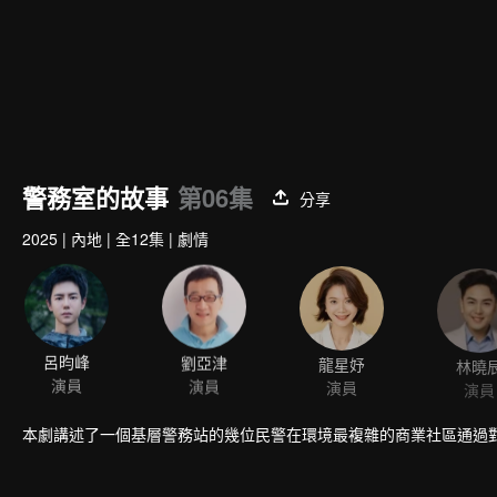
警務室的故事
第06集
分享
2025
|
內地
|
全12集
|
劇情
呂昀峰
劉亞津
龍星妤
林曉
演員
演員
演員
演員
本劇講述了一個基層警務站的幾位民警在環境最複雜的商業社區通過