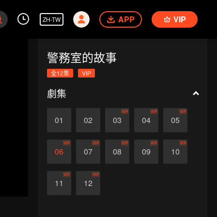
APP
VIP
ZH-TW
警務室的故事
全12集
VIP
劇集
VIP
VIP
VIP
01
02
03
04
05
VIP
VIP
VIP
VIP
VIP
06
07
08
09
10
VIP
VIP
11
12