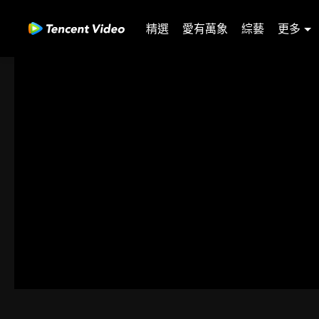
精選
愛有萬象
綜藝
更多