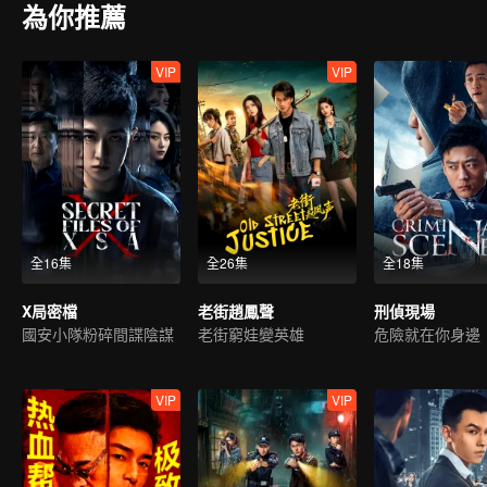
為你推薦
VIP
VIP
全16集
全26集
全18集
X局密檔
老街趙鳳聲
刑偵現場
國安小隊粉碎間諜陰謀
老街窮娃變英雄
危險就在你身邊
VIP
VIP