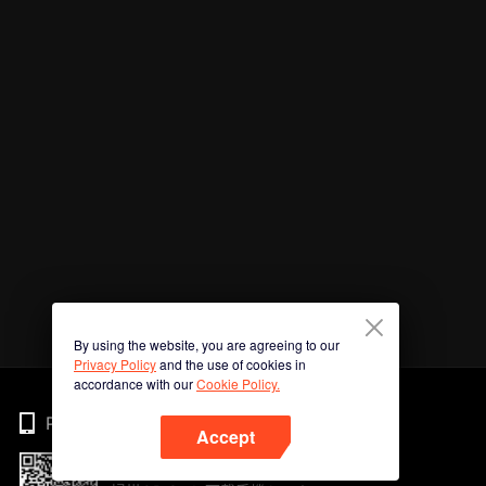
By using the website, you are agreeing to our
Privacy Policy
and the use of cookies in
accordance with our
Cookie Policy.
Phone
Accept