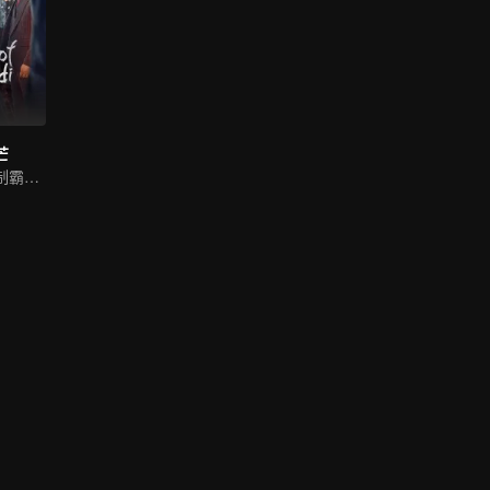
芒
叛逆富二代開掛制霸商海