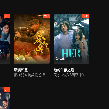
VIP
VIP
VIP
全33集
全24集
戰旗如畫
她的生存之道
熱血兒女抗美援朝捍衛祖國
天才少女VS頹廢律師
VIP