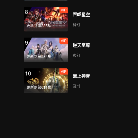
VIP
8
吞噬星空
科幻
更新到第235集
VIP
9
逆天至尊
玄幻
更新到第534集
VIP
10
無上神帝
戰鬥
更新到第611集