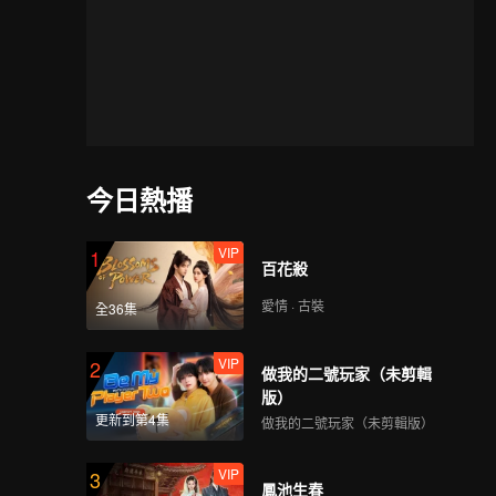
今日熱播
VIP
1
百花殺
愛情 · 古裝
全36集
VIP
2
做我的二號玩家（未剪輯
版）
更新到第4集
做我的二號玩家（未剪輯版）
VIP
3
鳳池生春