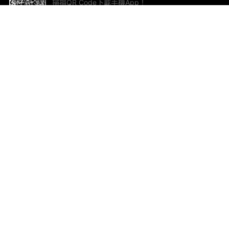
掃描QR Code下載手機App！
幫助與回饋
關
意見反饋
加
聯
電郵
ted.