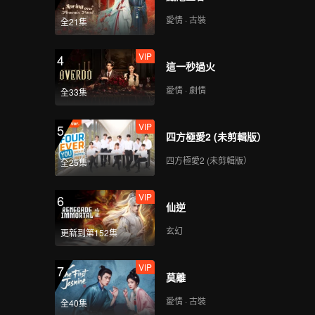
愛情 · 古裝
全21集
VIP
4
這一秒過火
愛情 · 劇情
全33集
VIP
5
四方極愛2 (未剪輯版）
四方極愛2 (未剪輯版）
全25集
VIP
6
仙逆
玄幻
更新到第152集
VIP
7
莫離
愛情 · 古裝
全40集