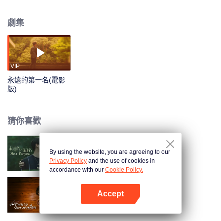
第一名就離他遠去， 他從「永遠第一」變成「萬年老二」…… 終於，忍到高三
他不必再忍。周書逸竊笑，很好，一進大學分道揚鑣，他們終於可以再也不
劇集
見！ 滿心愉悅迎接大學生活的他再度加入自己鍾愛的游泳社，一路被捧著，沒
想到畢業前迎新生入社傳承PK賽上竟然看見高仕德出現！這次，不僅來不及在
暗戀的學姐面前帥氣奪冠，還掉進水裡抽筋差點溺水，周書逸只有三個字…好-
想-死! 之後發現學姐和自己最好的朋友交往，他更想撞豆腐自殺，果然遇上高
仕德就是沒好事！ 他不知道天地那麼大，為何到哪高仕德總跟著他。那個人
VIP
說...「我一直看著你」，是要看到什麼時候才肯放過他？
永遠的第一名(電影
版)
猜你喜歡
By using the website, you are agreeing to our
永遠的第一名
Privacy Policy
and the use of cookies in
accordance with our
Cookie Policy.
Accept
秘密關係
打開App