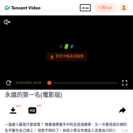
打開App
zh-tw
享受流暢高清劇集
00:00:00
/
01:39:45
永遠的第一名(電影版)
一直被人壓是什麼感覺？ 周書逸瞪著手中的全班成績單，又一次看見高仕德的
名字壓在自己頭上， 他就不明白了，自從小學五年級這人走進自己的生命後，
全部