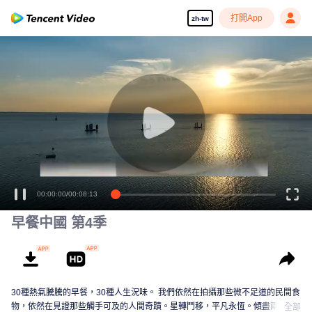
打開App
zh-tw
00:00:00
/
00:08:13
早餐中國 第4季
30種熱氣騰騰的早餐，30種人生況味。 我們依然在拍攝那些微不足道的民間食
物，依然在見證那些觸手可及的人間奇蹟。星轉鬥移，平凡永恆。傾盡兩年，
全部