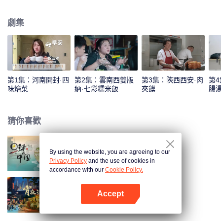
只為專注一句“早安，人間”。
劇集
第1集：河南開封·四
第2集：雲南西雙版
第3集：陝西西安·肉
第4
味燴菜
納·七彩糯米飯
夾饃
腸
猜你喜歡
By using the website, you are agreeing to our
早餐中國 第1季
Privacy Policy
and the use of cookies in
accordance with our
Cookie Policy.
Accept
宵夜江湖 第2季
打開App