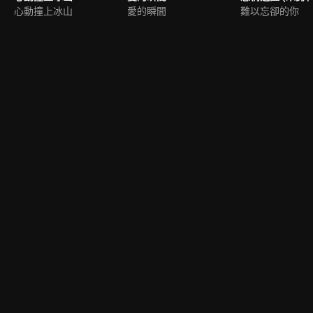
心動撞上冰山
愛的瞬間
難以忘卻的你