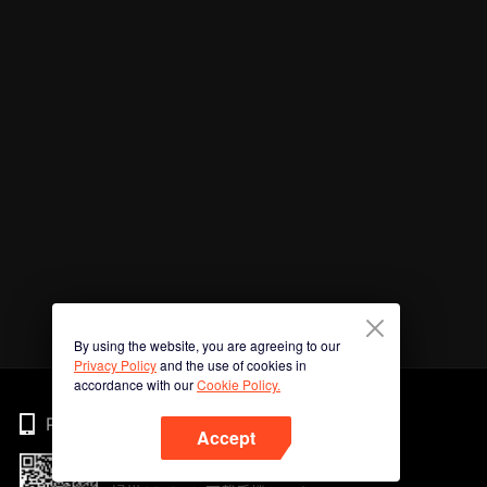
By using the website, you are agreeing to our
Privacy Policy
and the use of cookies in
accordance with our
Cookie Policy.
Phone
Accept