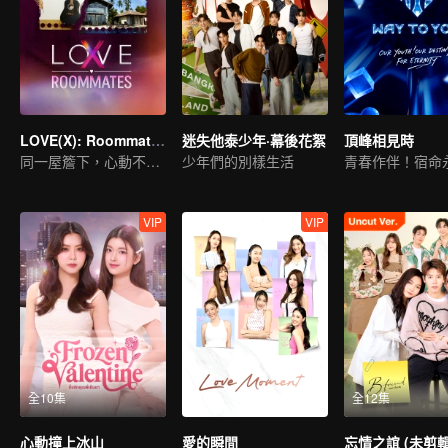
LOVE(X): Roommates
迷失他泰少年·幕後花絮
頂峰相見時
同一屋簷下，心動不設防！LOVE(X)合拍室友特輯
少年們的別樣生活
青春作伴！宿命
VIP
VIP
全10集
全12集
心動撞上冰山
愛的瞬間
忘情之誼 (未剪輯