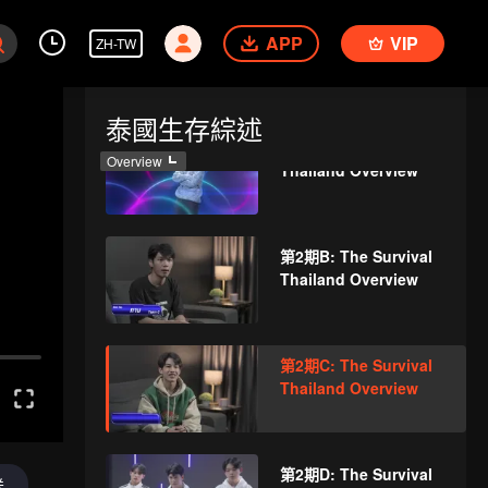
第1期D: The Survival
APP
VIP
ZH-TW
Thailand Overview
泰國生存綜述
第2期A: The Survival
Overview
Thailand Overview
第2期B: The Survival
Thailand Overview
第2期C: The Survival
Thailand Overview
第2期D: The Survival