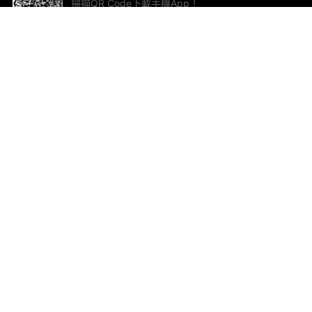
掃描QR Code下載手機App！
幫助與回饋
關
意見反饋
加
聯
電郵
ted.