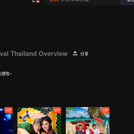
al Thailand Overview
分享
這裡啦~
VIP
VIP
VIP