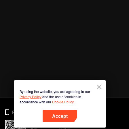
By using the website, you are agreeing to our
Privacy Policy
and the use of cookies in
accordance with our
Cookie Policy.
Phone
Accept