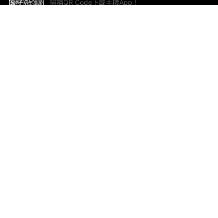
掃描QR Code下載手機App！
幫助與回饋
關
意見反饋
加
聯
電郵
ted.