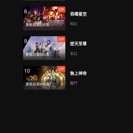
VIP
8
吞噬星空
科幻
更新到第235集
VIP
9
逆天至尊
玄幻
更新到第534集
VIP
10
無上神帝
戰鬥
更新到第611集