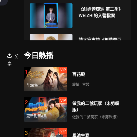
《創造營亞洲 第二季》
WEIZHI的入營檔案
請大家支持《創造營亞
洲 第二季》的WEIZHI
今日熱播
分
享
VIP
1
百花殺
愛情 · 古裝
全36集
VIP
2
做我的二號玩家（未剪輯
版）
更新到第4集
做我的二號玩家（未剪輯版）
VIP
3
鳳池生春