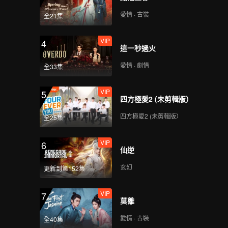
愛情 · 古裝
全21集
VIP
4
這一秒過火
愛情 · 劇情
全33集
VIP
5
四方極愛2 (未剪輯版）
四方極愛2 (未剪輯版）
全25集
VIP
6
仙逆
玄幻
更新到第152集
VIP
7
莫離
愛情 · 古裝
全40集