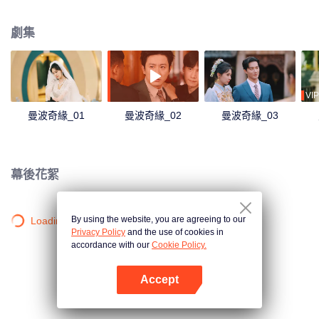
得王儲資格，宋湃為了提高人民生活水平和讓國家融入信息化的快車道，也幫
助關萌萌成就了電商事業。
劇集
VIP
曼波奇緣_01
曼波奇緣_02
曼波奇緣_03
幕後花絮
By using the website, you are agreeing to our
Loading…
Privacy Policy
and the use of cookies in
accordance with our
Cookie Policy.
Accept
打開App