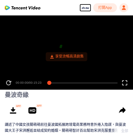
打開App
zh-tw
享受流暢高清劇集
00:00:00
/
00:15:23
曼波奇緣
講述了中國女孩關萌萌前往曼波國拓展跨境電商業務時意外捲入陰謀，與曼波
國大王子宋湃邂逅並結成契約婚姻。關萌萌智計百出幫助宋湃克服重重阻礙獲
全部