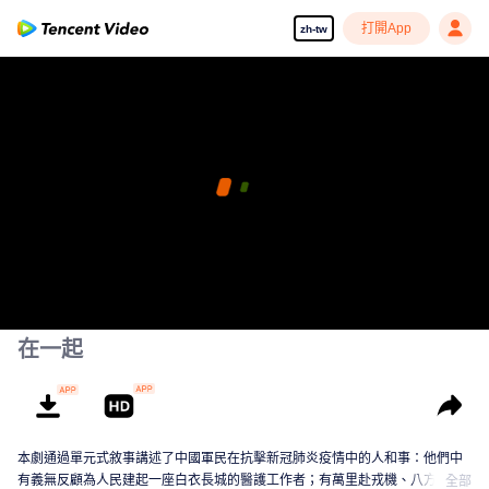
打開App
zh-tw
在一起
本劇通過單元式敘事講述了中國軍民在抗擊新冠肺炎疫情中的人和事：他們中
有義無反顧為人民建起一座白衣長城的醫護工作者；有萬里赴戎機、八方支援
全部