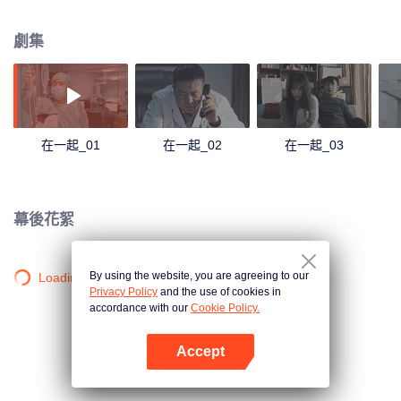
的各地醫療隊員；有秉承革命軍人優良傳統、聞令而動、誓死不退的軍醫；有
平凡又偉大的外賣小哥和專車志願者；有自救互救、守望相助的普通市民；有
劇集
積極投身火神山醫院的建設者；有在聯防聯控工作中紮根基層的疾控、社區、
公安人員；有誤打誤撞留在武漢成為志願者投身抗疫事業的年輕人；有克服種
種困難轉產口罩、為“復產復工”做出貢獻的人們。這些普通人構成了全國上下、
各行各業抗擊疫情的主力軍，為抗擊疫情做出不可磨滅的貢獻。
在一起_01
在一起_02
在一起_03
幕後花絮
By using the website, you are agreeing to our
Loading…
Privacy Policy
and the use of cookies in
accordance with our
Cookie Policy.
Accept
打開App