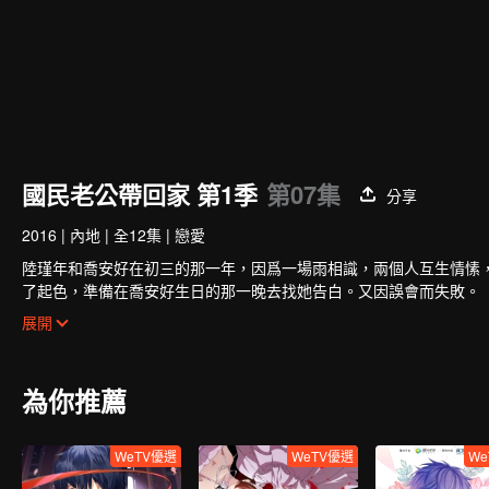
國民老公帶回家 第1季
第07集
分享
2016
|
內地
|
全12集
|
戀愛
陸瑾年和喬安好在初三的那一年，因爲一場雨相識，兩個人互生情愫
了起色，準備在喬安好生日的那一晚去找她告白。又因誤會而失敗。
五年後，韓如初找了陸瑾年來扮演許嘉木，然後並放出和喬安好聯姻
展開
未婚夫妻。兩人的關係卻因之前的誤會處於冰封狀態。直到陸瑾年兩
兩人的感情因一次又一次的誤會和旁人的阻隔而生隙，直到最後喬安
為你推薦
WeTV優選
WeTV優選
We