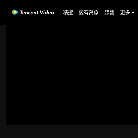
精選
愛有萬象
綜藝
更多