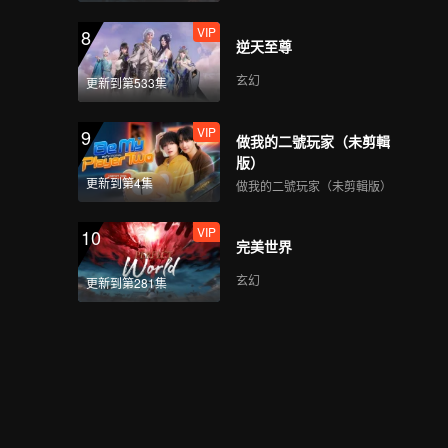
VIP
8
逆天至尊
玄幻
更新到第533集
VIP
9
做我的二號玩家（未剪輯
版）
更新到第4集
做我的二號玩家（未剪輯版）
VIP
10
完美世界
玄幻
更新到第281集