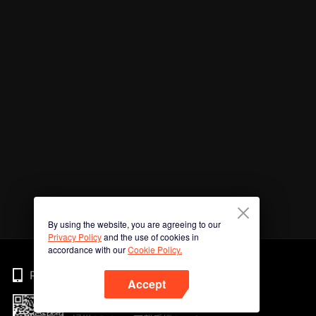
By using the website, you are agreeing to our
Privacy Policy
and the use of cookies in
accordance with our
Cookie Policy.
Phone
Accept