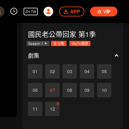
APP
VIP
ZH-TW
國民老公帶回家 第1季
Season 1
全12集
WeTV優選
劇集
01
02
03
04
05
06
07
08
09
10
終
11
12