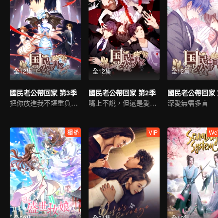
全12集
全12集
全12集
國民老公帶回家 第3季
國民老公帶回家 第2季
國民老公帶回家 
把你放進我不堪重負的心底
嘴上不說，但還是愛着你
深愛無需多言
獨播
VIP
We
全20集
全24集
全10集