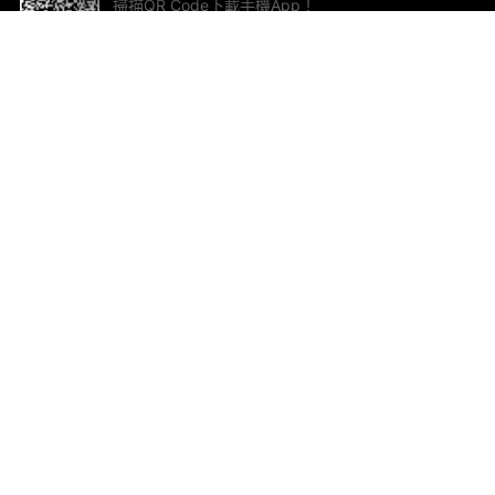
掃描QR Code下載手機App！
幫助與回饋
關
意見反饋
加
聯
電郵
ted.