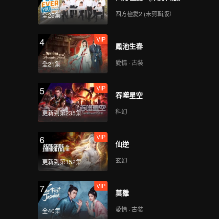
四方極愛2 (未剪輯版）
全25集
VIP
4
鳳池生春
愛情 · 古裝
全21集
VIP
5
吞噬星空
科幻
更新到第235集
VIP
6
仙逆
玄幻
更新到第152集
VIP
7
莫離
愛情 · 古裝
全40集