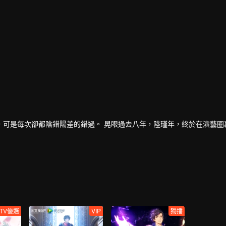
，可是每次卻都陰錯陽差的錯過。 晃眼過去八年，陸瑾年，終於在演藝圈
的消息，企圖以穩住家族企業，曾經互相暗戀的兩個人，再次重逢，並開
人互相坦露心跡，重修舊好。
好知道真相……
TV優選
VIP
獨播