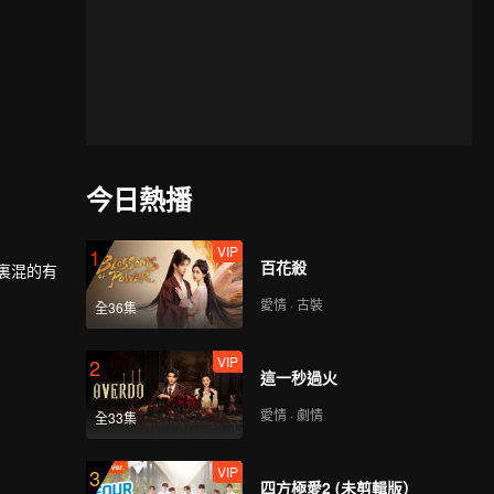
今日熱播
VIP
1
百花殺
裏混的有
愛情 · 古裝
全36集
始扮演假
VIP
2
這一秒過火
愛情 · 劇情
全33集
VIP
3
四方極愛2 (未剪輯版）