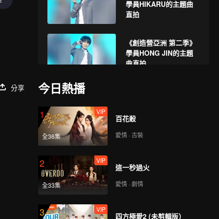
學員HIKARU的主題曲
直拍
《創造營亞洲 第二季》
學員HONG JIN的主題
曲直拍
今日熱播
分享
《創造營亞洲 第二季》
學員HU YETAO的主題
VIP
曲直拍
1
百花殺
愛情 · 古裝
全36集
《創造營亞洲 第二季》
學員IVAN的主題曲直拍
VIP
2
這一秒過火
愛情 · 劇情
全33集
《創造營亞洲 第二季》
學員JACKSON的主題
VIP
曲直拍
3
四方極愛2 (未剪輯版）