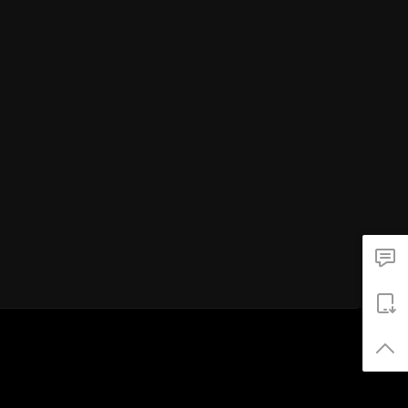
《創造營亞洲 第二季》
學員LIZI的主題曲直拍
《創造營亞洲 第二季》
學員LU JUNXI的主題曲
直拍
《創造營亞洲 第二季》
學員 LYU的主題曲直拍
《創造營亞洲 第二季》
學員MYST的主題曲直拍
《創造營亞洲 第二季》