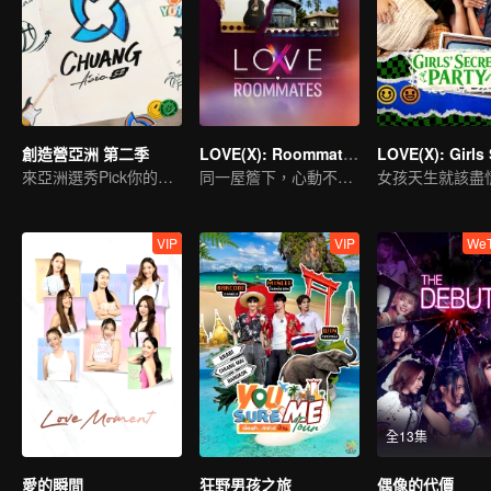
創造營亞洲 第二季
LOVE(X): Roommates
來亞洲選秀Pick你的偶像
同一屋簷下，心動不設防！LOVE(X)合拍室友特輯
女孩天生就該盡
VIP
VIP
We
全13集
愛的瞬間
狂野男孩之旅
偶像的代價