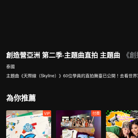
創造營亞洲 第二季·主題曲直拍 主題曲
《創
泰國
主題曲《天際線（Skyline）》60位學員的直拍舞臺已公開！去看世界
為你推薦
VIP
付費