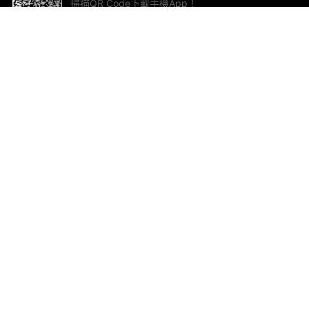
掃描QR Code下載手機App！
幫助與回饋
關
意見反饋
加
聯
電郵
ted.