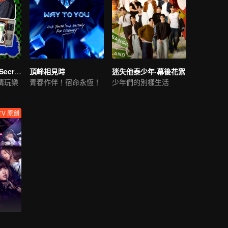
LOVE(X): Girls Secret Party
頂峰相見時
迷失他泰少年·幕後花絮
情玩樂
青春作伴！宿命永恆！
少年們的別樣生活
TV 原創