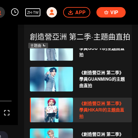
《創造營亞洲 第二季》
APP
VIP
ZH-TW
學員GORDON的主題曲
直拍
創造營亞洲 第二季·主題曲直拍
《創造營亞洲 第二季》
主題曲
學員GOU YI的主題曲直
拍
《創造營亞洲 第二季》
學員GUANMING的主題
曲直拍
《創造營亞洲 第二季》
學員HIKARI的主題曲直
拍
《創造營亞洲 第二季》