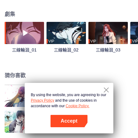
為易家最後的水詭，經營著瀾滄江一帶的“水下銀行”生意。在一次“開金湯”的過
程中，易颯偶遇並救下了宗杭。為了找尋當年真相和能夠拯救自己，易颯訓練
劇集
宗杭成為專業“水詭”，和丁家水詭丁玉蝶一起三人下水進入“祖源金湯”。
VIP
VIP
VIP
三線輪洄_01
三線輪洄_02
三線輪洄_03
猜你喜歡
By using the website, you are agreeing to our
盛世妝娘
Privacy Policy
and the use of cookies in
accordance with our
Cookie Policy.
Accept
國民老公帶回家 第1季
打開App