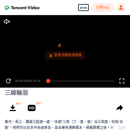
打開App
zh-tw
享受流暢高清劇集
00:00:00
/
00:18:19
三線輪洄
黃河、長江、瀾滄江起源一處，“水詭”三姓（丁、姜、易）沿江而居。何為“水
詭”，他們可以在水中自由來去，並且擁有堪輿風水，尋龍探寶之技。易颯，作
全部