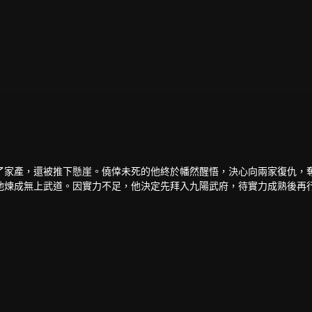
了家產，還被推下懸崖。僥倖未死的他終於幡然醒悟，決心向兩家復仇，
他煉成無上武道。因實力不足，他決定先拜入九陽武府，待實力成熟後再
低調行事，苦修武道，精修符陣之法，暗中出城歷練，戰赤面鬼，殺百足
、暗殺，甚至發動全家勢力進山圍剿，而林天神功大成，自以一劍破之。