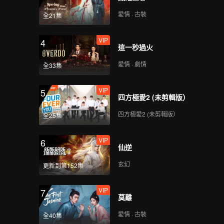
愛情 · 古裝
全21集
VIP
4
這一秒過火
愛情 · 劇情
全33集
VIP
5
四方極愛2 (未剪輯版）
四方極愛2 (未剪輯版）
全25集
VIP
6
仙逆
玄幻
更新到第152集
VIP
7
莫離
愛情 · 古裝
全40集