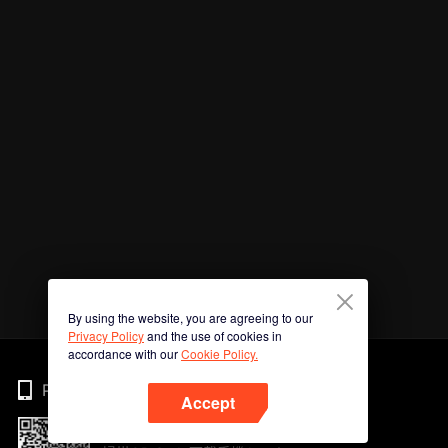
By using the website, you are agreeing to our
Privacy Policy
and the use of cookies in
accordance with our
Cookie Policy.
Phone
Accept