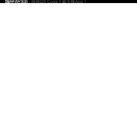
掃描QR Code下載手機App！
幫助與回饋
關
意見反饋
加
聯
電郵
ted.