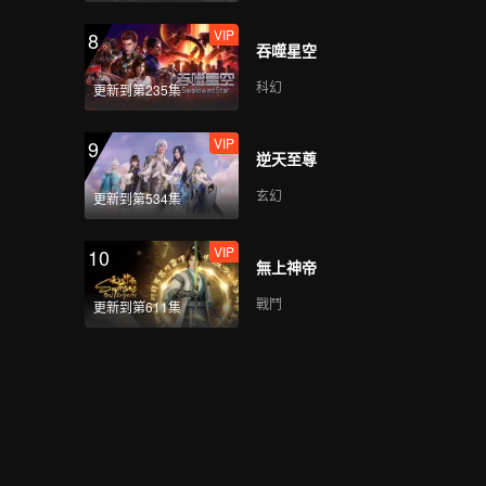
VIP
8
吞噬星空
科幻
更新到第235集
VIP
9
逆天至尊
玄幻
更新到第534集
VIP
10
無上神帝
戰鬥
更新到第611集