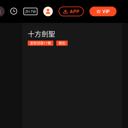
APP
VIP
ZH-TW
十方劍聖
更新到第17集
預告