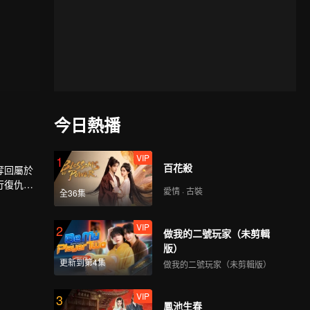
今日熱播
VIP
1
百花殺
奪回屬於
行復仇，
愛情 · 古裝
全36集
獸，奪血
且看少年
VIP
2
做我的二號玩家（未剪輯
版）
更新到第4集
做我的二號玩家（未剪輯版）
VIP
3
鳳池生春