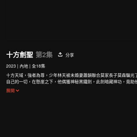
十方劍聖
第2集
分享
2023
|
內地
|
全18集
十方天域，強者為尊，少年林天被未婚妻蕭韻聯合莫家長子莫森騙光
自己的一切，在懸崖之下，他偶獲神秘黑鐵劍，此劍暗藏神功，竟助
不料武府長老卻是莫森的大伯，林天內外交困，危機重重。林天開始
展開
魂花，奇遇不斷。他的實力飛速增長，蕭莫兩家卻仍不知悔改，埋伏
林天如何喋血復仇，歷經磨難，終成神王，一統十方之天界！