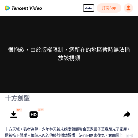
打開App
zh-tw
很抱歉，由於版權限制，您所在的地區暫時無法播
放該視頻
十方劍聖
十方天域，強者為尊，少年林天被未婚妻蕭韻聯合莫家長子莫森騙光了家產，
還被推下懸崖。僥倖未死的他終於幡然醒悟，決心向兩家復仇，奪回屬於自己
全部