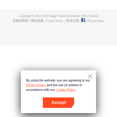
的一切，在懸崖之下，他偶獲神秘黑鐵劍，此劍暗藏神功，竟助他煉成無上武
道。因實力不足，他決定先拜入九陽武府，待實力成熟後再行復仇，不料武府
長老卻是莫森的大伯，林天內外交困，危機重重。林天開始低調行事，苦修武
Copyright © 2016-
2026
Image Future Investment (HK) Limited.
道，精修符陣之法，暗中出城歷練，戰赤面鬼，殺百足獸，奪血魂花，奇遇不
協議與條款
|
隱私協議
|
Cookie Policy
|
意見反饋
|
@
TencentVideo
斷。他的實力飛速增長，蕭莫兩家卻仍不知悔改，埋伏、暗殺，甚至發動全家
勢力進山圍剿，而林天神功大成，自以一劍破之。且看少年林天如何喋血復
仇，歷經磨難，終成神王，一統十方之天界！
By using the website, you are agreeing to our
Privacy Policy
and the use of cookies in
accordance with our
Cookie Policy.
Accept
打開App