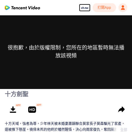
打開App
zh-tw
很抱歉，由於版權限制，您所在的地區暫時無法播
放該視頻
十方劍聖
十方天域，強者為尊，少年林天被未婚妻蕭韻聯合莫家長子莫森騙光了家產，
還被推下懸崖。僥倖未死的他終於幡然醒悟，決心向兩家復仇，奪回屬於自己
全部