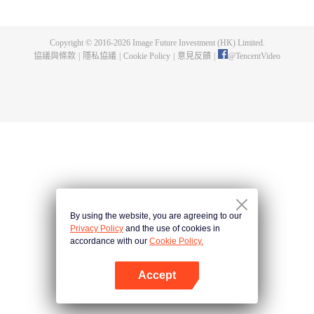
的一切，在懸崖之下，他偶獲神秘黑鐵劍，此劍暗藏神功，竟助他煉成無上武
道。因實力不足，他決定先拜入九陽武府，待實力成熟後再行復仇，不料武府
長老卻是莫森的大伯，林天內外交困，危機重重。林天開始低調行事，苦修武
Copyright © 2016-
2026
Image Future Investment (HK) Limited.
道，精修符陣之法，暗中出城歷練，戰赤面鬼，殺百足獸，奪血魂花，奇遇不
協議與條款
|
隱私協議
|
Cookie Policy
|
意見反饋
|
@
TencentVideo
斷。他的實力飛速增長，蕭莫兩家卻仍不知悔改，埋伏、暗殺，甚至發動全家
勢力進山圍剿，而林天神功大成，自以一劍破之。且看少年林天如何喋血復
仇，歷經磨難，終成神王，一統十方之天界！
By using the website, you are agreeing to our
Privacy Policy
and the use of cookies in
accordance with our
Cookie Policy.
Accept
打開App