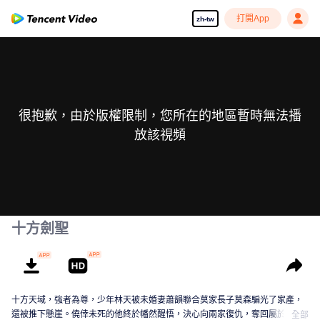
打開App
zh-tw
很抱歉，由於版權限制，您所在的地區暫時無法播
放該視頻
十方劍聖
十方天域，強者為尊，少年林天被未婚妻蕭韻聯合莫家長子莫森騙光了家產，
還被推下懸崖。僥倖未死的他終於幡然醒悟，決心向兩家復仇，奪回屬於自己
全部