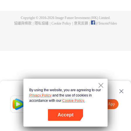
的一切，在懸崖之下，他偶獲神秘黑鐵劍，此劍暗藏神功，竟助他煉成無上武
道。因實力不足，他決定先拜入九陽武府，待實力成熟後再行復仇，不料武府
長老卻是莫森的大伯，林天內外交困，危機重重。林天開始低調行事，苦修武
Copyright © 2016-
2026
Image Future Investment (HK) Limited.
道，精修符陣之法，暗中出城歷練，戰赤面鬼，殺百足獸，奪血魂花，奇遇不
協議與條款
|
隱私協議
|
Cookie Policy
|
意見反饋
|
@
TencentVideo
斷。他的實力飛速增長，蕭莫兩家卻仍不知悔改，埋伏、暗殺，甚至發動全家
勢力進山圍剿，而林天神功大成，自以一劍破之。且看少年林天如何喋血復
仇，歷經磨難，終成神王，一統十方之天界！
By using the website, you are agreeing to our
Privacy Policy
and the use of cookies in
accordance with our
Cookie Policy.
Tencent Video
打開App
觀看更多內容
Accept
如果失敗，請
點擊此處
重試
打開App