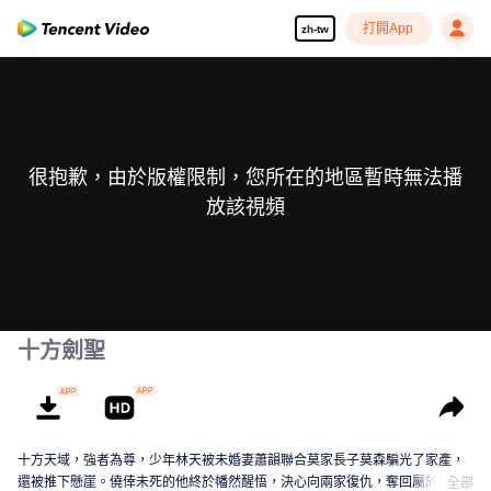
打開App
zh-tw
很抱歉，由於版權限制，您所在的地區暫時無法播
放該視頻
十方劍聖
十方天域，強者為尊，少年林天被未婚妻蕭韻聯合莫家長子莫森騙光了家產，
還被推下懸崖。僥倖未死的他終於幡然醒悟，決心向兩家復仇，奪回屬於自己
全部