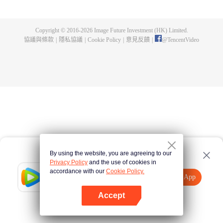
的一切，在懸崖之下，他偶獲神秘黑鐵劍，此劍暗藏神功，竟助他煉成無上武
道。因實力不足，他決定先拜入九陽武府，待實力成熟後再行復仇，不料武府
長老卻是莫森的大伯，林天內外交困，危機重重。林天開始低調行事，苦修武
Copyright © 2016-
2026
Image Future Investment (HK) Limited.
道，精修符陣之法，暗中出城歷練，戰赤面鬼，殺百足獸，奪血魂花，奇遇不
協議與條款
|
隱私協議
|
Cookie Policy
|
意見反饋
|
@
TencentVideo
斷。他的實力飛速增長，蕭莫兩家卻仍不知悔改，埋伏、暗殺，甚至發動全家
勢力進山圍剿，而林天神功大成，自以一劍破之。且看少年林天如何喋血復
仇，歷經磨難，終成神王，一統十方之天界！
By using the website, you are agreeing to our
Privacy Policy
and the use of cookies in
accordance with our
Cookie Policy.
Tencent Video
打開App
觀看更多內容
Accept
如果失敗，請
點擊此處
重試
打開App