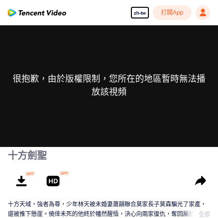
打開App
zh-tw
很抱歉，由於版權限制，您所在的地區暫時無法播
放該視頻
十方劍聖
十方天域，強者為尊，少年林天被未婚妻蕭韻聯合莫家長子莫森騙光了家產，
還被推下懸崖。僥倖未死的他終於幡然醒悟，決心向兩家復仇，奪回屬於自己
全部