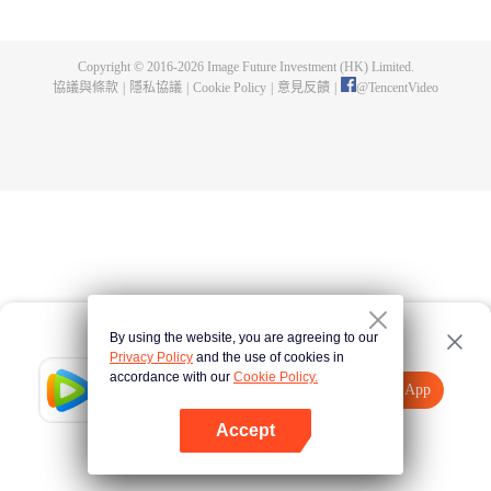
的一切，在懸崖之下，他偶獲神秘黑鐵劍，此劍暗藏神功，竟助他煉成無上武
道。因實力不足，他決定先拜入九陽武府，待實力成熟後再行復仇，不料武府
長老卻是莫森的大伯，林天內外交困，危機重重。林天開始低調行事，苦修武
Copyright © 2016-
2026
Image Future Investment (HK) Limited.
道，精修符陣之法，暗中出城歷練，戰赤面鬼，殺百足獸，奪血魂花，奇遇不
協議與條款
|
隱私協議
|
Cookie Policy
|
意見反饋
|
@
TencentVideo
斷。他的實力飛速增長，蕭莫兩家卻仍不知悔改，埋伏、暗殺，甚至發動全家
勢力進山圍剿，而林天神功大成，自以一劍破之。且看少年林天如何喋血復
仇，歷經磨難，終成神王，一統十方之天界！
By using the website, you are agreeing to our
Privacy Policy
and the use of cookies in
accordance with our
Cookie Policy.
Tencent Video
打開App
觀看更多內容
Accept
如果失敗，請
點擊此處
重試
打開App