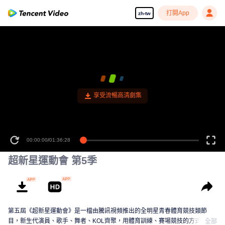
打開App
zh-tw
00:00:00
/
01:36:28
超新星運動會 第5季
第五屆《超新星運動會》是一檔由騰訊視頻推出的全明星青春體育競技類節
目，新生代演員、歌手、舞者、KOL齊聚，用體育訓練、賽場競技的方式，展
全部