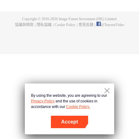
途中所見所感的描繪，喚起用戶對旅行的嚮往， 懷念重拾少年之心。
Copyright © 2016-
2026
Image Future Investment (HK) Limited.
協議與條款
|
隱私協議
|
Cookie Policy
|
意見反饋
|
@
TencentVideo
By using the website, you are agreeing to our
Privacy Policy
and the use of cookies in
accordance with our
Cookie Policy.
Accept
打開App