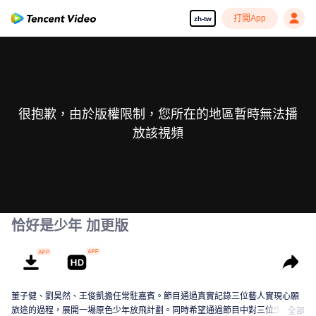
打開App
zh-tw
很抱歉，由於版權限制，您所在的地區暫時無法播
放該視頻
恰好是少年 加更版
董子健、劉昊然、王俊凱擔任常駐嘉賓。節目通過真實記錄三位藝人實現心願
旅途的過程，展開一場原色少年放飛計劃。同時希望通過節目中對三位少年旅
全部