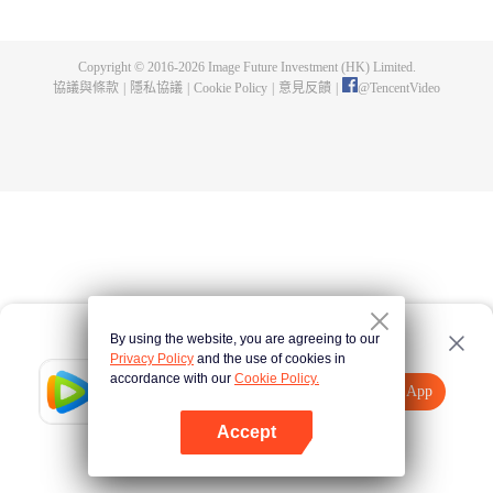
可以飛去宇宙的火箭，故事就此展開。
Copyright © 2016-
2026
Image Future Investment (HK) Limited.
協議與條款
|
隱私協議
|
Cookie Policy
|
意見反饋
|
@
TencentVideo
By using the website, you are agreeing to our
Privacy Policy
and the use of cookies in
accordance with our
Cookie Policy.
Tencent Video
打開App
觀看更多內容
Accept
如果失敗，請
點擊此處
重試
打開App