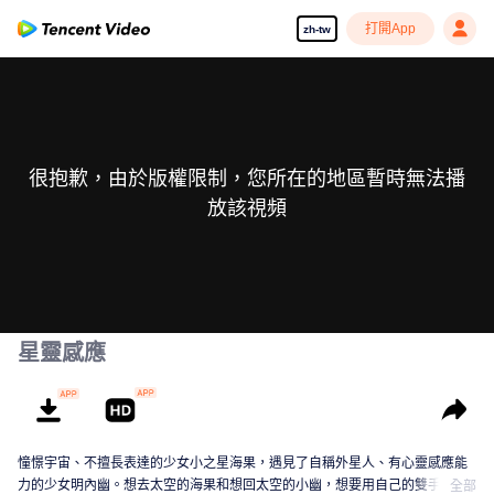
打開App
zh-tw
很抱歉，由於版權限制，您所在的地區暫時無法播
放該視頻
星靈感應
憧憬宇宙、不擅長表達的少女小之星海果，遇見了自稱外星人、有心靈感應能
力的少女明內幽。想去太空的海果和想回太空的小幽，想要用自己的雙手建造
全部