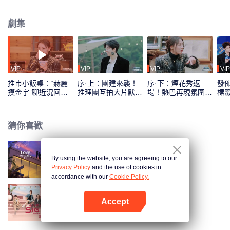
們將在迷霧中解鎖不同身份，破解五大主題奇案，探索“推市”背後的終極真相！
劇集
VIP
VIP
VIP
VIP
推市小飯桌：“赫麗
序·上：團建來襲！
序·下：煙花秀返
發
摸金宇”聊近況回看
推理團互拍大片默契
場！熱巴再現氛圍神
標籤
名場面
猜詞
圖
猜你喜歡
By using the website, you are agreeing to our
半熟戀人 第4季
Privacy Policy
and the use of cookies in
accordance with our
Cookie Policy.
Accept
心動的信號 第7季
打開App