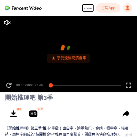
打開App
zh-tw
享受流暢高清劇集
00:00:00
/
00:27:46
開始推理吧 第3季
《開始推理吧》第三季“推市”重啟！由白宇、迪麗熱巴、金靖、劉宇寧、張凌
赫、周柯宇組成的“赫麗摸金宇”推理團再度聚首，開啟角色快穿推理好友局！他
全部