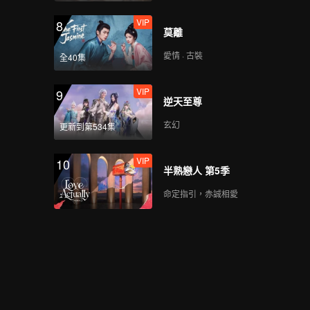
VIP
8
莫離
愛情 · 古裝
全40集
VIP
9
逆天至尊
玄幻
更新到第534集
VIP
10
半熟戀人 第5季
命定指引，赤誠相愛