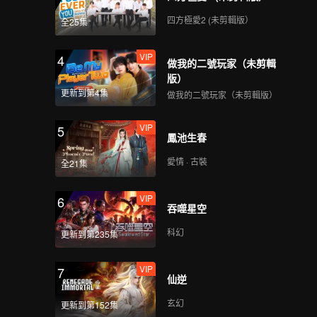
四方極愛2 (未剪輯版）
全25集
VIP
4
做我的二號玩家（未剪輯
版）
更新到第4集
做我的二號玩家（未剪輯版）
VIP
5
鳳池生春
愛情 · 古裝
全21集
VIP
6
吞噬星空
科幻
更新到第235集
VIP
7
仙逆
玄幻
更新到第152集