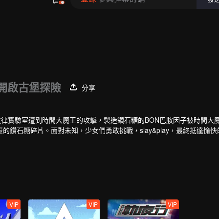
開啟古堡探險
分享
定律實驗室遭到時間大魔王的攻擊，製造鑽石糖的BON巴胺因子被時間大
鑽石糖碎片。面對未知，少女們勇敢挑戰，slay&play，最終抵達愉快
VIP
VIP
VIP