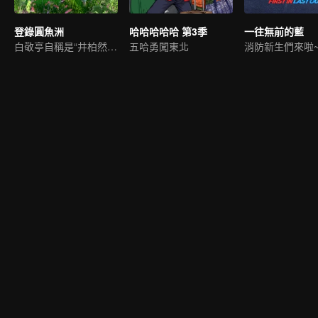
登錄圓魚洲
哈哈哈哈哈 第3季
一往無前的藍
白敬亭自稱是“井柏然”？
五哈勇闖東北
消防新生們來啦