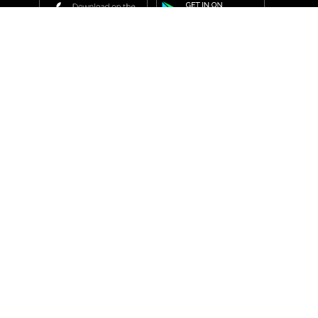
VIP
協議與條款
隱私協議
協議與條款
Cookie政策
Copyright © 2016-
2026
Image Future Investment (HK) Limi