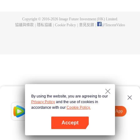
Copyright © 2016-
2026
Image Future Investment (HK) Limited.
協議與條款
|
隱私協議
|
Cookie Policy
|
意見反饋
|
@
TencentVideo
By using the website, you are agreeing to our
Privacy Policy
and the use of cookies in
accordance with our
Cookie Policy.
Tencent Video
打開App
觀看更多內容
Accept
如果失敗，請
點擊此處
重試
打開App