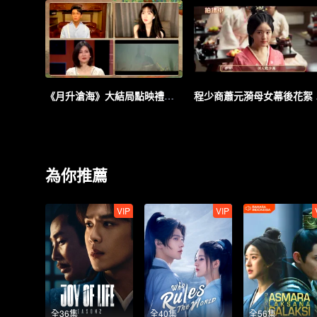
《月升滄海》大結局點映禮全程回顧
程少商
為你推薦
VIP
VIP
全36集
全40集
全56集