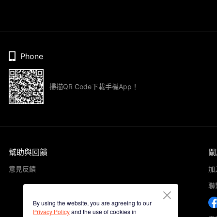
Phone
掃描QR Code下載手機App！
幫助與回饋
關
意見反饋
加
聯
By using the website, you are agreeing to our
Privacy Policy
and the use of cookies in