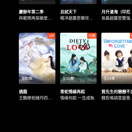
慶餘年第二季
且試天下
月升滄海
與範閒再探廟堂江湖
楊洋趙露思曠世奇旅
吳磊趙露
VIP
付費
全37集
全30集
全24集
遇龍
青蛇情緣再起
賀先生的戀戀不
王鶴棣祝緒丹四世情緣
情緣何起 一念成執
魏哲鳴胡