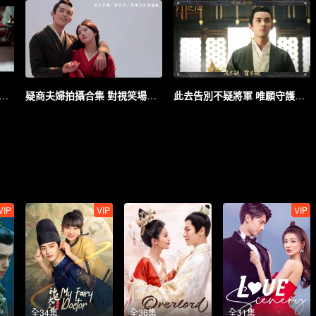
蕭元漪母女幕後花絮 母女片場歡樂多多
疑商夫婦拍攝合集 對視笑場互動超有趣
此去告別不疑將軍 唯願守護心中理想
VIP
VIP
VIP
全34集
全36集
全31集