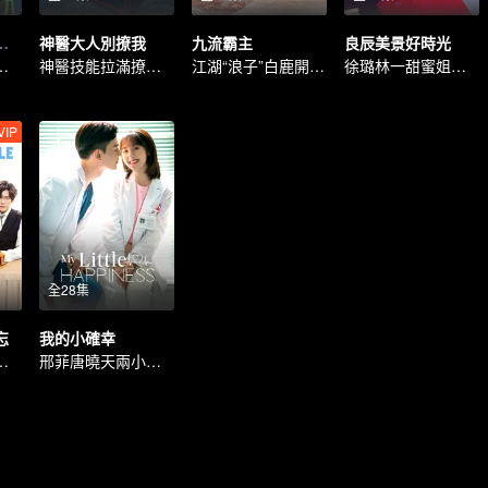
（印尼語版）
神醫大人別撩我
九流霸主
良辰美景好時光
思雙強共赴天下
神醫技能拉滿撩萌妹
江湖“浪子”白鹿開啟追夫路
徐璐林一甜蜜姐弟戀
VIP
全28集
忘
我的小確幸
意旋簽約熱戀
邢菲唐曉天兩小無猜甜戀