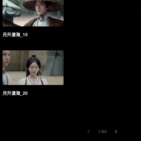
月升滄海_15
月升滄海_20
1
/
69