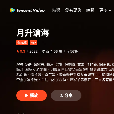
精選
愛有萬象
綜藝
更多
月升滄海
全56集
VIP
9.3
2022
更新至
56
集
全56集
演員
吳磊, 趙露思, 郭濤, 曾黎, 保劍鋒, 童蕾, 李昀銳, 餘承恩,
簡介
:
程家女名少商，因戰亂自幼被父母留在祖母身邊成為“留
為活命，假荒誕、真苦學，掩蓋鋒芒等待父母歸來。可撥開烏
帝義子凌不疑、白鹿山才子袁慎、世家子弟樓垚，三人各有優
坷，但她從不後悔自己的每次選擇。在與凌不疑的相處之中，
立奇功，也從凌不疑的家庭關係中學會與父母相處之道，以及
成長，慢慢與自己和家庭和解，並堅守內心的正義，攜手化解
播放
分享