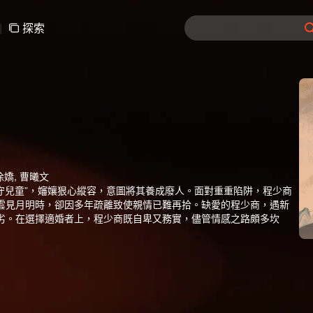
|
探索
 徐嬌, 曹曦文
守兒童”，嬸孃狠心縱容，意圖將其養成廢人。面對重重陷阱，程少商
雲見月明時，卻因多年疏離致使親情已難再拾。缺愛的程少商，遇新
劣。在選擇適婚者上，程少商既自卑又務實，儘管情感之路頗多坎
也陰差陽錯捲入了凌不疑的家庭與身世之謎中。種種事件，程少商屢
如何經營自己的愛情。同時程少商與凌不疑也在這些經歷中各自變化
國家危機，成就一段佳話。