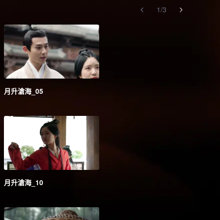
1
/
3
月升滄海_05
月升滄海_10