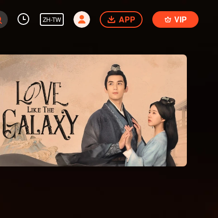
APP
VIP
ZH-TW