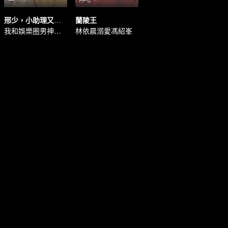
邢少，小助理又搞事情了
蘭陵王
我和娛樂圈男神談戀愛
林依晨溺愛馮紹峯