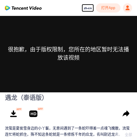
打开App
zh-cn
很抱歉，由于版权限制，您所在的地区暂时无法播
放该视频
遇龙（泰语版）
流萤是夏侯雪身边的小丫鬟，无意间遇到了一条蛇吓得差一点魂飞魄散，流萤
连忙将蛇抓住，殊不知这条蛇就是一条修炼千年的应龙，名叫尉迟龙炎。尉迟
全部