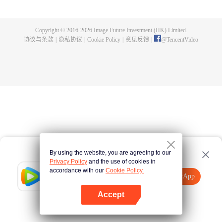
龙炎为报恩带流萤离开，结果阴差阳错之下让关心流萤的夏侯雪误以为失踪，
寻找途中遭遇狼妖，最后意外死在尉迟龙炎手里。尉迟龙炎满足了流萤的心
愿，救回小姐并守护她三世。就这样尉迟龙炎一面履行着承诺，私下里却一直
Copyright © 2016-
2026
Image Future Investment (HK) Limited.
保护着流萤的一世又一世，直到第四世顾轻烟，才知道尉迟龙炎的存在，为救
协议与条款
|
隐私协议
|
Cookie Policy
|
意见反馈
|
@
TencentVideo
被天条惩戒的尉迟龙炎被命格星君吸收了灵魂，最后另一半灵魂和尉迟龙炎融
合，助尉迟龙炎打败了反派。
By using the website, you are agreeing to our
Privacy Policy
and the use of cookies in
accordance with our
Cookie Policy.
Tencent Video
打开App
观看更多内容
Accept
如果失败，请
点击此处
重试
打开App