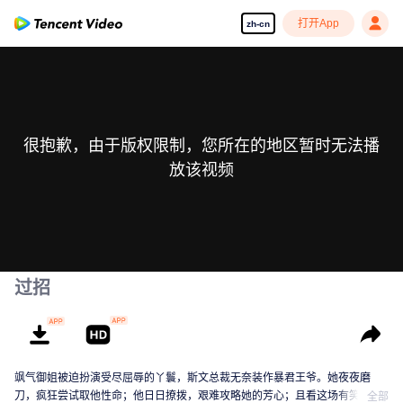
打开App
zh-cn
很抱歉，由于版权限制，您所在的地区暂时无法播
放该视频
过招
飒气御姐被迫扮演受尽屈辱的丫鬟，斯文总裁无奈装作暴君王爷。她夜夜磨
刀，疯狂尝试取他性命；他日日撩拨，艰难攻略她的芳心；且看这场有笑有撩
全部